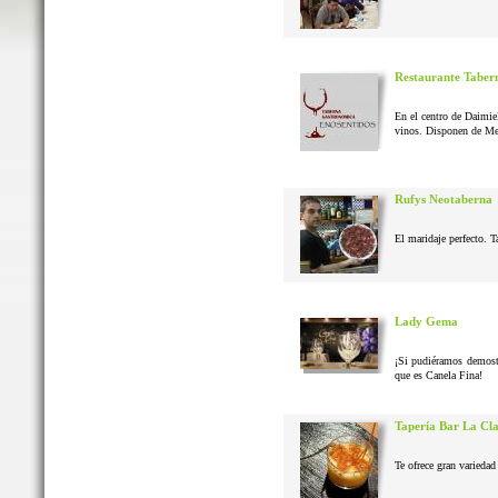
Restaurante Taber
En el centro de Daimie
vinos. Disponen de Me
Rufys Neotaberna
El maridaje perfecto. T
Lady Gema
¡Si pudiéramos demostr
que es Canela Fina!
Tapería Bar La Cl
Te ofrece gran variedad 