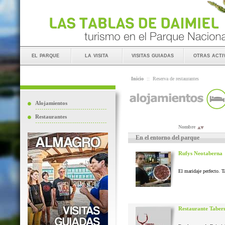
el parque
la visita
visitas guiadas
otras acti
Inicio
::
Reserva de restaurantes
Alojamientos
Restaurantes
Nombre
En el entorno del parque
Rufys Neotaberna
El maridaje perfecto. T
Restaurante Taber