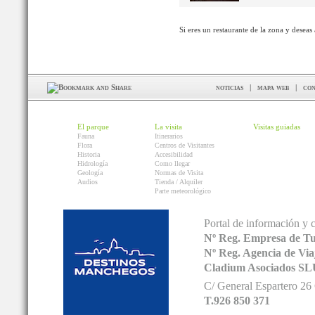
Si eres un restaurante de la zona y deseas
noticias
|
mapa web
|
con
El parque
La visita
Visitas guiadas
Fauna
Itinerarios
Flora
Centros de Visitantes
Historia
Accesibilidad
Hidrología
Como llegar
Geología
Normas de Visita
Audios
Tienda / Alquiler
Parte meteorológico
Portal de información y 
Nº Reg. Empresa de T
Nº Reg. Agencia de V
Cladium Asociados SL
C/ General Espartero 2
T.926 850 371