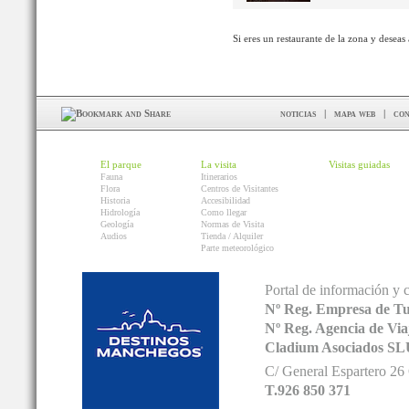
Si eres un restaurante de la zona y deseas
noticias
|
mapa web
|
con
El parque
La visita
Visitas guiadas
Fauna
Itinerarios
Flora
Centros de Visitantes
Historia
Accesibilidad
Hidrología
Como llegar
Geología
Normas de Visita
Audios
Tienda / Alquiler
Parte meteorológico
Portal de información y 
Nº Reg. Empresa de T
Nº Reg. Agencia de V
Cladium Asociados SL
C/ General Espartero 2
T.926 850 371