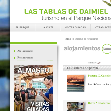
el parque
la visita
visitas guiadas
otras acti
Inicio
::
Reserva de restaurantes
Alojamientos
Restaurantes
Nombre
En el entorno del parque
Pizzería D.Castello
Para disfrutar con los 
Rufys Neotaberna