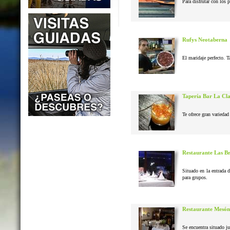
Para disfrutar con los 
Rufys Neotaberna
El maridaje perfecto. T
Tapería Bar La Cl
Te ofrece gran variedad 
Restaurante Las B
Situado en la entrada 
para grupos.
Restaurante Mesón
Se encuentra situado j