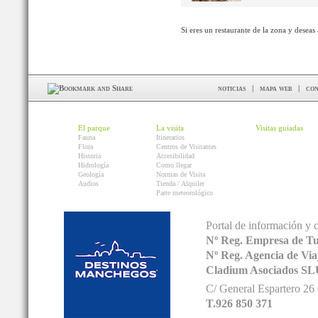
Si eres un restaurante de la zona y deseas
noticias
|
mapa web
|
con
El parque
La visita
Visitas guiadas
Fauna
Itinerarios
Flora
Centros de Visitantes
Historia
Accesibilidad
Hidrología
Como llegar
Geología
Normas de Visita
Audios
Tienda / Alquiler
Parte meteorológico
Portal de información y 
Nº Reg. Empresa de T
Nº Reg. Agencia de V
Cladium Asociados SL
C/ General Espartero 2
T.926 850 371