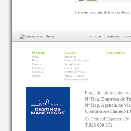
Si eres un restaurante de la zona y deseas
noticias
|
mapa web
|
con
El parque
La visita
Visitas guiadas
Fauna
Itinerarios
Flora
Centros de Visitantes
Historia
Accesibilidad
Hidrología
Como llegar
Geología
Normas de Visita
Audios
Tienda / Alquiler
Parte meteorológico
Portal de información y 
Nº Reg. Empresa de T
Nº Reg. Agencia de V
Cladium Asociados SL
C/ General Espartero 2
T.926 850 371