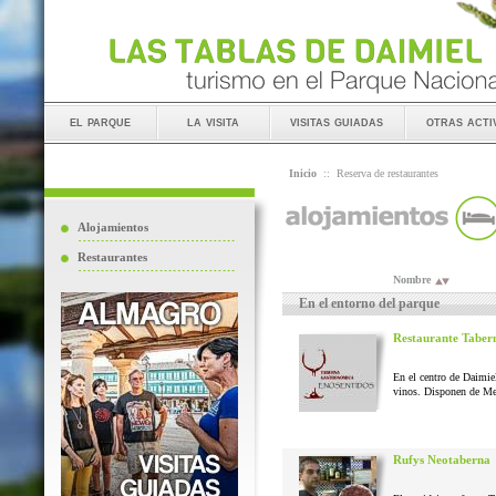
el parque
la visita
visitas guiadas
otras acti
Inicio
::
Reserva de restaurantes
Alojamientos
Restaurantes
Nombre
En el entorno del parque
Restaurante Taber
En el centro de Daimie
vinos. Disponen de Me
Rufys Neotaberna