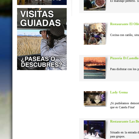
El maridaje perfecto. T
Restaurante El Oli
Cocina con cariño, situ
Pizzería D.Castello
Para disfrutar con los 
Lady Gema
¡Si pudiéramos demostr
que es Canela Fina!
Restaurante Las B
Situado en la entrada 
para grupos.