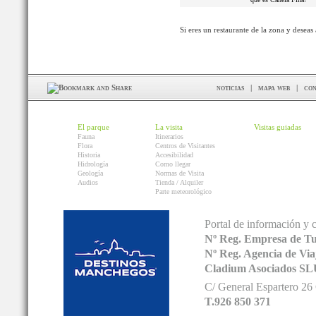
Si eres un restaurante de la zona y deseas
noticias
|
mapa web
|
con
El parque
La visita
Visitas guiadas
Fauna
Itinerarios
Flora
Centros de Visitantes
Historia
Accesibilidad
Hidrología
Como llegar
Geología
Normas de Visita
Audios
Tienda / Alquiler
Parte meteorológico
Portal de información y 
Nº Reg. Empresa de T
Nº Reg. Agencia de V
Cladium Asociados SL
C/ General Espartero 2
T.926 850 371