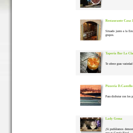
Restaurante Casa 
Situado junto a la Est
grupos.
Tapería Bar La Cl
Te ofrece gran variedad 
Pizzería D.Castello
Para disfrutar con los 
Lady Gema
¡Si pudiéramos demostr
que es Canela Fina!