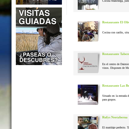
Cocina Manchega, judias
Restaurante El Oli
Cocina con cariño, situ
Restaurante Taber
En el centro de Daimie
vinos. Disponen de Me
Restaurante Las B
Situado en la entrada 
para grupos.
Rufys Neotaberna
El maridaje perfecto. T