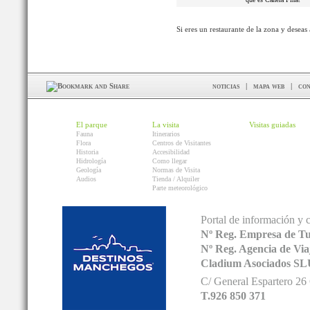
Si eres un restaurante de la zona y deseas
noticias
|
mapa web
|
con
El parque
La visita
Visitas guiadas
Fauna
Itinerarios
Flora
Centros de Visitantes
Historia
Accesibilidad
Hidrología
Como llegar
Geología
Normas de Visita
Audios
Tienda / Alquiler
Parte meteorológico
Portal de información y 
Nº Reg. Empresa de T
Nº Reg. Agencia de V
Cladium Asociados SL
C/ General Espartero 2
T.926 850 371