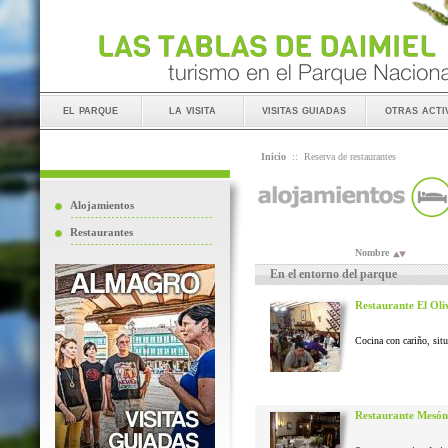
el parque
la visita
visitas guiadas
otras acti
Inicio
::
Reserva de restaurantes
Alojamientos
Restaurantes
Nombre
En el entorno del parque
Restaurante El Oli
Cocina con cariño, situ
Restaurante Mesón