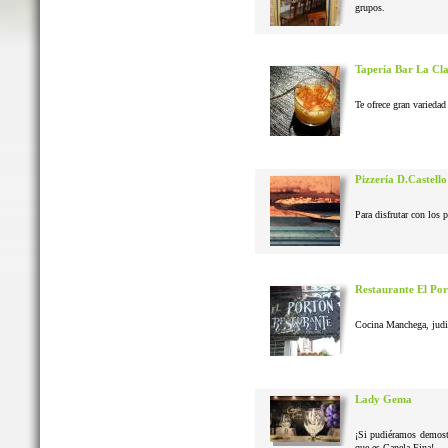
grupos.
Tapería Bar La Cl
Te ofrece gran variedad 
Pizzería D.Castello
Para disfrutar con los 
Restaurante El Po
Cocina Manchega, judias
Lady Gema
¡Si pudiéramos demostr
que es Canela Fina!