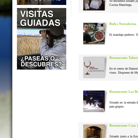
Se encuentra situado j
Cocina Manchega.
Rufys Neotaberna
El maridaje perfecto. T
Restaurante Taber
En el centro de Daimie
vinos. Disponen de Me
Restaurante Las B
Situado en la entrada 
para grupos.
Restaurante Casa 
Situado junto a la Est