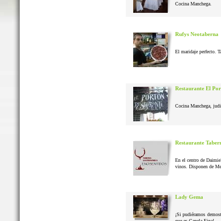
Cocina Manchega.
Rufys Neotaberna
El maridaje perfecto. T
Restaurante El Po
Cocina Manchega, judias
Restaurante Taber
En el centro de Daimie
vinos. Disponen de Me
Lady Gema
¡Si pudiéramos demostr
que es Canela Fina!