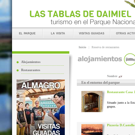
el parque
la visita
visitas guiadas
otras acti
Inicio
::
Reserva de restaurantes
Alojamientos
Restaurantes
Nombre
En el entorno del parque
Restaurante Casa 
Situado junto a la Est
grupos.
Pizzería D.Castello