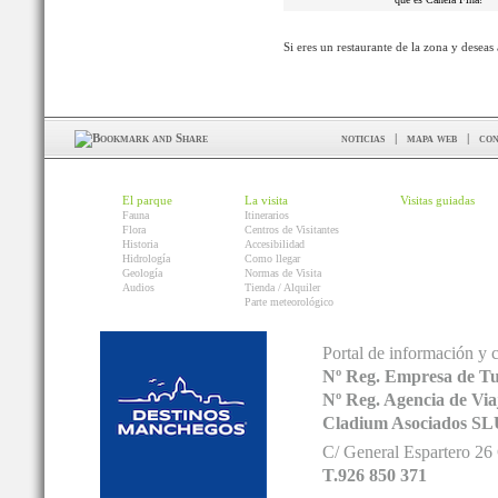
Si eres un restaurante de la zona y deseas
noticias
|
mapa web
|
con
El parque
La visita
Visitas guiadas
Fauna
Itinerarios
Flora
Centros de Visitantes
Historia
Accesibilidad
Hidrología
Como llegar
Geología
Normas de Visita
Audios
Tienda / Alquiler
Parte meteorológico
Portal de información y 
Nº Reg. Empresa de T
Nº Reg. Agencia de V
Cladium Asociados SL
C/ General Espartero 2
T.926 850 371