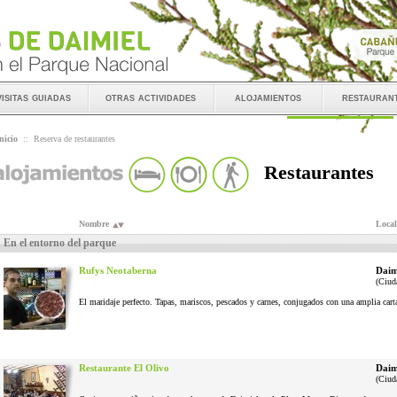
visitas guiadas
otras actividades
alojamientos
restauran
nicio
::
Reserva de restaurantes
Restaurantes
Nombre
Local
En el entorno del parque
Rufys Neotaberna
Daim
(Ciud
El maridaje perfecto. Tapas, mariscos, pescados y carnes, conjugados con una amplia cart
Restaurante El Olivo
Daim
(Ciud