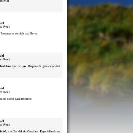
exterior.
iel
ad Real)
. Preparamos comida para llevar.
iel
ad Real)
Hostelero Las Brujas
. Dispone de gran capacidad
iel
ad Real)
a de platos para descubrir.
iel
ad Real)
imiel
, a orillas del río Guadiana. Especializado en