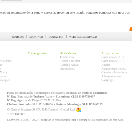
 eres un restaurante de la zona y deseas aparecer en este listado, rogamos contactes con nosotros.
noticias
|
mapa web
|
contactar
|
webs recomendadas
Visitas guiadas
Actividades
Alojamientos
Ecoturismo
Casas rurales (A.I.)
Visitantes
Turismo cultural
Casas rurales (A.H.)
ad
Turismo Activo
Hoteles
r
Agroturismo
Apartamentos rurales
Visita
Cabañas o bungalows
quiler
Albergues rurales
orológico
Campings
Portal de información y contratación de servicios propiedad de
Destinos Manchegos
Nº Reg. Empresa de Turismo Activo y Ecoturismo CLM 13697700007
Nº Reg. Agencia de Viajes CICLM 13199m
Cladium Asociados SLU B13416656 - Destinos Manchegos SLU B13461199
C/ General Espartero 26 CP13250 Daimiel - Ciudad Real
T.926 850 371
Copyright © 2000 - 2022. Prohibida la reproducción total o parcial de los contendios de esta web.