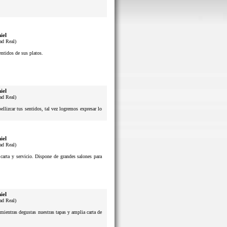
iel
ad Real)
sentidos de sus platos.
iel
ad Real)
lizcar tus sentidos, tal vez logremos expresar lo
iel
ad Real)
 carta y servicio. Dispone de grandes salones para
iel
ad Real)
mientras degustas nuestras tapas y amplia carta de