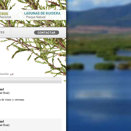
tes
ización
iel
ad Real)
a de vinos y cervezas.
iel
ad Real)