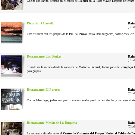
Cocina con cariño, situado en el centro de Daimiel en la Plaza Mayor. Dispone de terraza 
Pizzería D.Castello
Daim
(Ciud
Para disfrutar con los peques de la familia. Pizzas, pasta, hamburguesas, sandwiches, etc
Restaurante Las Brujas
Daim
(Ciud
Situado en la entrada desde la carretera de Madrid a Daimiel, forma parte del
complejo 
para grupos.
Restaurante El Portón
Daim
(Ciud
Cocina Manchega, judias con perdiz, cordero asado, perdiz en escabeche, y un largo etcéter
Restaurante Mesón de La Duquesa
Daim
(Ciud
Se encuentra situado junto al
Centro de Visitantes del Parque Nacional Tablas de Da