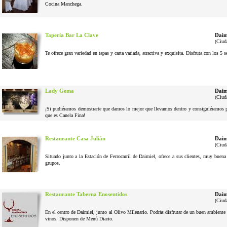
Cocina Manchega.
Tapería Bar La Clave
Daim
(Ciud
Te ofrece gran variedad en tapas y carta variada, atractiva y exquisita. Disfruta con los 5 
Lady Gema
Daim
(Ciud
¡Si pudiéramos demostrarte que damos lo mejor que llevamos dentro y consiguiéramos pel
que es Canela Fina!
Restaurante Casa Julián
Daim
(Ciud
Situado junto a la Estación de Ferrocarril de Daimiel, ofrece a sus clientes, muy buena
grupos.
Restaurante Taberna Enosentidos
Daim
(Ciud
En el centro de Daimiel, junto al Olivo Milenario. Podrás disfrutar de un buen ambiente 
vinos. Disponen de Menú Diario.