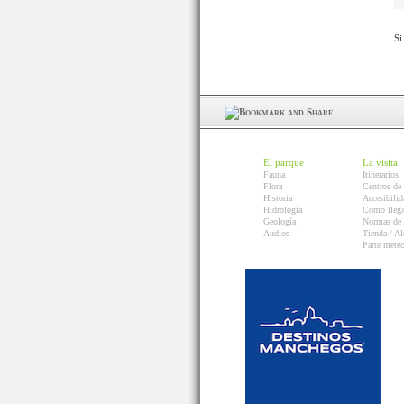
Si
El parque
La visita
Fauna
Itinerarios
Flora
Centros de 
Historia
Accesibilid
Hidrología
Como llega
Geología
Normas de 
Audios
Tienda / Al
Parte mete