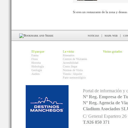
Si eres un restaurante de la zona y deseas
noticias
|
mapa web
|
con
El parque
La visita
Visitas guiadas
Fauna
Itinerarios
Flora
Centros de Visitantes
Historia
Accesibilidad
Hidrología
Como llegar
Geología
Normas de Visita
Audios
Tienda / Alquiler
Parte meteorológico
Portal de información y 
Nº Reg. Empresa de T
Nº Reg. Agencia de V
Cladium Asociados SL
C/ General Espartero 2
T.926 850 371