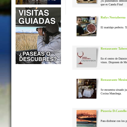
¡Si pudiéramos demostr
que es Canela Fina!
Rufys Neotaberna
El maridaje perfecto. T
Restaurante Taber
En el centro de Daimie
vinos. Disponen de Me
Restaurante Mesón
Se encuentra situado j
Cocina Manchega.
Pizzería D.Castello
Para disfrutar con los 