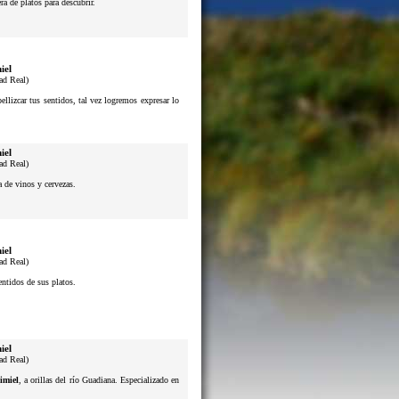
a de platos para descubrir.
iel
ad Real)
lizcar tus sentidos, tal vez logremos expresar lo
iel
ad Real)
a de vinos y cervezas.
iel
ad Real)
sentidos de sus platos.
iel
ad Real)
imiel
, a orillas del río Guadiana. Especializado en