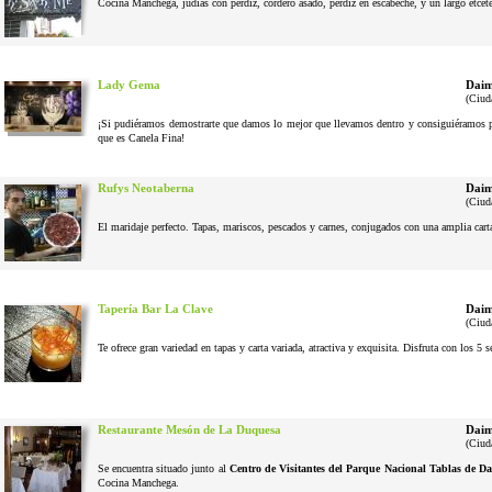
Cocina Manchega, judias con perdiz, cordero asado, perdiz en escabeche, y un largo etcéter
Lady Gema
Daim
(Ciud
¡Si pudiéramos demostrarte que damos lo mejor que llevamos dentro y consiguiéramos pel
que es Canela Fina!
Rufys Neotaberna
Daim
(Ciud
El maridaje perfecto. Tapas, mariscos, pescados y carnes, conjugados con una amplia cart
Tapería Bar La Clave
Daim
(Ciud
Te ofrece gran variedad en tapas y carta variada, atractiva y exquisita. Disfruta con los 5 
Restaurante Mesón de La Duquesa
Daim
(Ciud
Se encuentra situado junto al
Centro de Visitantes del Parque Nacional Tablas de Da
Cocina Manchega.