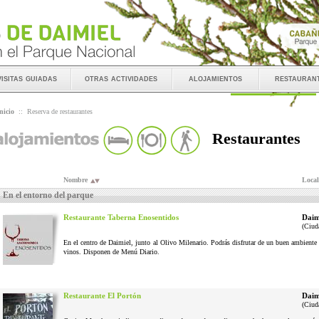
visitas guiadas
otras actividades
alojamientos
restauran
nicio
::
Reserva de restaurantes
Restaurantes
Nombre
Local
En el entorno del parque
Restaurante Taberna Enosentidos
Daim
(Ciud
En el centro de Daimiel, junto al Olivo Milenario. Podrás disfrutar de un buen ambiente 
vinos. Disponen de Menú Diario.
Restaurante El Portón
Daim
(Ciud