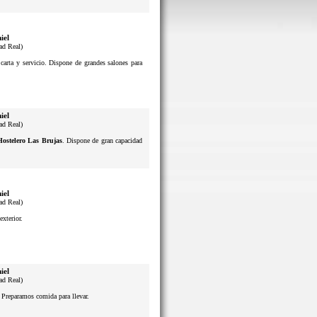
iel
ad Real)
 carta y servicio. Dispone de grandes salones para
iel
ad Real)
Hostelero Las Brujas
. Dispone de gran capacidad
iel
ad Real)
exterior.
iel
ad Real)
. Preparamos comida para llevar.