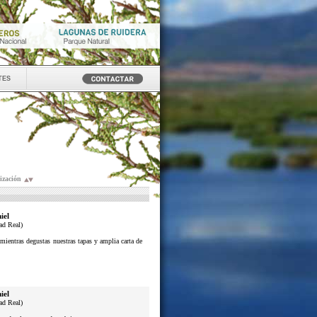
tes
ización
iel
ad Real)
mientras degustas nuestras tapas y amplia carta de
iel
ad Real)