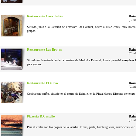
Restaurante Casa Julián
Daim
(Ciud
Situado junto a la Estación de Ferrocarril de Daimiel, ofrece a sus clientes, muy buena
grupos.
Restaurante Las Brujas
Daim
(Ciud
Situado en la entrada desde la carretera de Madrid a Daimiel, forma parte del
complejo 
para grupos.
Restaurante El Olivo
Daim
(Ciud
Cocina con cariño, situado en el centro de Daimiel en la Plaza Mayor. Dispone de terraza 
Pizzería D.Castello
Daim
(Ciud
Para disfrutar con los peques de la familia. Pizzas, pasta, hamburguesas, sandwiches, etc