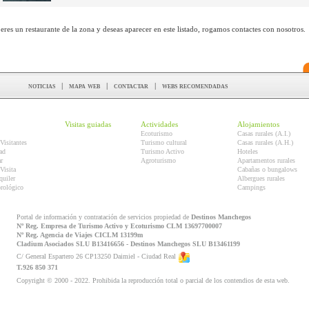
 eres un restaurante de la zona y deseas aparecer en este listado, rogamos contactes con nosotros.
noticias
|
mapa web
|
contactar
|
webs recomendadas
Visitas guiadas
Actividades
Alojamientos
Ecoturismo
Casas rurales (A.I.)
Visitantes
Turismo cultural
Casas rurales (A.H.)
ad
Turismo Activo
Hoteles
r
Agroturismo
Apartamentos rurales
Visita
Cabañas o bungalows
quiler
Albergues rurales
orológico
Campings
Portal de información y contratación de servicios propiedad de
Destinos Manchegos
Nº Reg. Empresa de Turismo Activo y Ecoturismo CLM 13697700007
Nº Reg. Agencia de Viajes CICLM 13199m
Cladium Asociados SLU B13416656 - Destinos Manchegos SLU B13461199
C/ General Espartero 26 CP13250 Daimiel - Ciudad Real
T.926 850 371
Copyright © 2000 - 2022. Prohibida la reproducción total o parcial de los contendios de esta web.