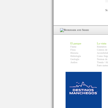
Si
El parque
La visita
Fauna
Itinerarios
Flora
Centros de 
Historia
Accesibilid
Hidrología
Como llega
Geología
Normas de 
Audios
Tienda / Al
Parte mete