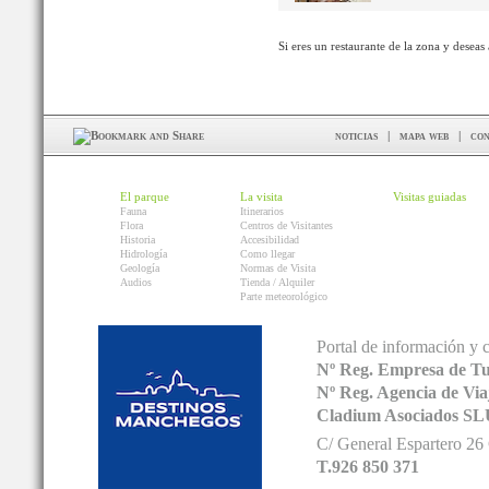
Si eres un restaurante de la zona y deseas
noticias
|
mapa web
|
con
El parque
La visita
Visitas guiadas
Fauna
Itinerarios
Flora
Centros de Visitantes
Historia
Accesibilidad
Hidrología
Como llegar
Geología
Normas de Visita
Audios
Tienda / Alquiler
Parte meteorológico
Portal de información y 
Nº Reg. Empresa de T
Nº Reg. Agencia de V
Cladium Asociados SL
C/ General Espartero 2
T.926 850 371