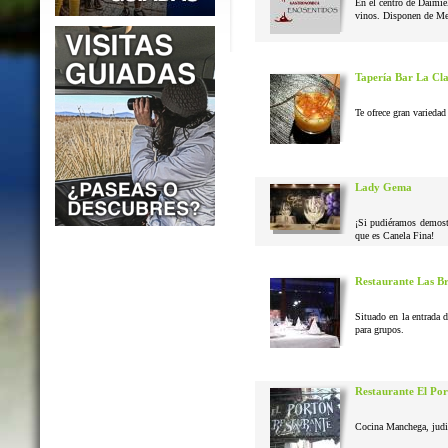
En el centro de Daimie
vinos. Disponen de Me
Tapería Bar La Cl
Te ofrece gran variedad 
Lady Gema
¡Si pudiéramos demostr
que es Canela Fina!
Restaurante Las B
Situado en la entrada 
para grupos.
Restaurante El Po
Cocina Manchega, judias