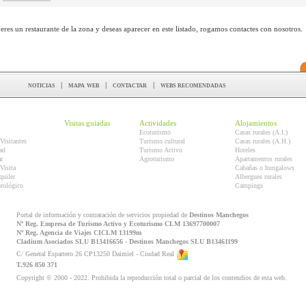
 eres un restaurante de la zona y deseas aparecer en este listado, rogamos contactes con nosotros.
noticias
|
mapa web
|
contactar
|
webs recomendadas
Visitas guiadas
Actividades
Alojamientos
Ecoturismo
Casas rurales (A.I.)
Visitantes
Turismo cultural
Casas rurales (A.H.)
ad
Turismo Activo
Hoteles
r
Agroturismo
Apartamentos rurales
Visita
Cabañas o bungalows
quiler
Albergues rurales
orológico
Campings
Portal de información y contratación de servicios propiedad de
Destinos Manchegos
Nº Reg. Empresa de Turismo Activo y Ecoturismo CLM 13697700007
Nº Reg. Agencia de Viajes CICLM 13199m
Cladium Asociados SLU B13416656 - Destinos Manchegos SLU B13461199
C/ General Espartero 26 CP13250 Daimiel - Ciudad Real
T.926 850 371
Copyright © 2000 - 2022. Prohibida la reproducción total o parcial de los contendios de esta web.