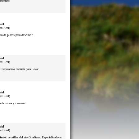
exterior.
iel
ad Real)
a de platos para descubrir.
iel
ad Real)
. Preparamos comida para llevar.
iel
ad Real)
a de vinos y cervezas.
iel
ad Real)
imiel
, a orillas del río Guadiana. Especializado en