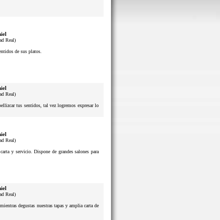
iel
ad Real)
sentidos de sus platos.
iel
ad Real)
lizcar tus sentidos, tal vez logremos expresar lo
iel
ad Real)
 carta y servicio. Dispone de grandes salones para
iel
ad Real)
mientras degustas nuestras tapas y amplia carta de