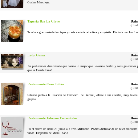
Cocina Manchega.
Tapería Bar La Clave
Daim
(Ciud
Te ofrece gran variedad en tapas y carta variada, atractiva y exquisita. Disfruta con los 5 
Lady Gema
Daim
(Ciud
¡Si pudiéramos demostrarte que damos lo mejor que llevamos dentro y consiguiéramos pel
que es Canela Fina!
Restaurante Casa Julián
Daim
(Ciud
Situado junto a la Estación de Ferrocarril de Daimiel, ofrece a sus clientes, muy buena
grupos.
Restaurante Taberna Enosentidos
Daim
(Ciud
En el centro de Daimiel, junto al Olivo Milenario. Podrás disfrutar de un buen ambiente 
vinos. Disponen de Menú Diario.