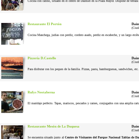
Cocina con cariño, situado en el centro de Daimiel en la Plaza Mayor. Dispone de terraza 
Restaurante El Portón
Daim
(Ciud
Cocina Manchega, judias con perdiz, cordero asado, perdiz en escabeche, y un largo etcéter
Pizzería D.Castello
Daim
(Ciud
Para disfrutar con los peques de la familia. Pizzas, pasta, hamburguesas, sandwiches, etc
Rufys Neotaberna
Daim
(Ciud
El maridaje perfecto. Tapas, mariscos, pescados y carnes, conjugados con una amplia cart
Restaurante Mesón de La Duquesa
Daim
(Ciud
Se encuentra situado junto al
Centro de Visitantes del Parque Nacional Tablas de Da