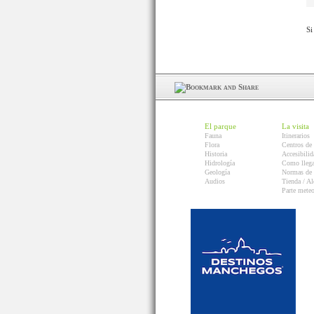
Si
El parque
La visita
Fauna
Itinerarios
Flora
Centros de 
Historia
Accesibilid
Hidrología
Como llega
Geología
Normas de 
Audios
Tienda / Al
Parte mete