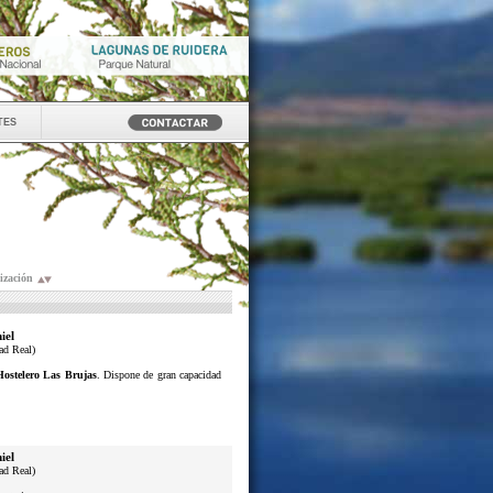
tes
ización
iel
ad Real)
Hostelero Las Brujas
. Dispone de gran capacidad
iel
ad Real)