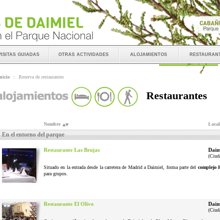
visitas guiadas
otras actividades
alojamientos
restauran
nicio
::
Reserva de restaurantes
Restaurantes
Nombre
Local
En el entorno del parque
Restaurante Las Brujas
Daim
(Ciud
Situado en la entrada desde la carretera de Madrid a Daimiel, forma parte del
complejo 
para grupos.
Restaurante El Olivo
Daim
(Ciud