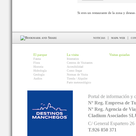
Si eres un restaurante de la zona y deseas
noticias
|
mapa web
|
con
El parque
La visita
Visitas guiadas
Fauna
Itinerarios
Flora
Centros de Visitantes
Historia
Accesibilidad
Hidrología
Como llegar
Geología
Normas de Visita
Audios
Tienda / Alquiler
Parte meteorológico
Portal de información y 
Nº Reg. Empresa de T
Nº Reg. Agencia de V
Cladium Asociados SL
C/ General Espartero 2
T.926 850 371