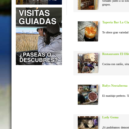
Situado junto a la Est
grupos.
Tapería Bar La Cl
Te ofrece gran variedad 
Restaurante El Oli
Cocina con cariño, situ
Rufys Neotaberna
El maridaje perfecto. T
Lady Gema
¡Si pudiéramos demostr