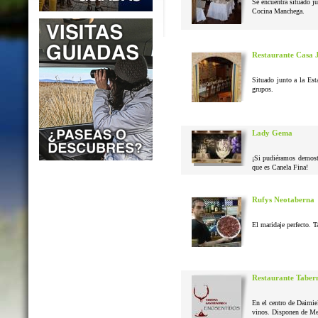
Se encuentra situado j
Cocina Manchega.
Restaurante Casa 
Situado junto a la Est
grupos.
Lady Gema
¡Si pudiéramos demostr
que es Canela Fina!
Rufys Neotaberna
El maridaje perfecto. T
Restaurante Taber
En el centro de Daimie
vinos. Disponen de Me