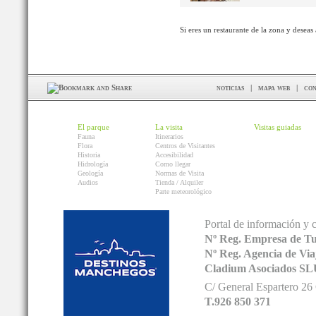
Si eres un restaurante de la zona y deseas
noticias
|
mapa web
|
con
El parque
La visita
Visitas guiadas
Fauna
Itinerarios
Flora
Centros de Visitantes
Historia
Accesibilidad
Hidrología
Como llegar
Geología
Normas de Visita
Audios
Tienda / Alquiler
Parte meteorológico
Portal de información y 
Nº Reg. Empresa de T
Nº Reg. Agencia de V
Cladium Asociados SL
C/ General Espartero 2
T.926 850 371