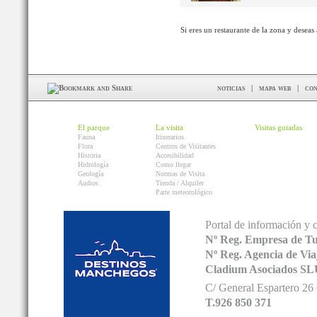
Si eres un restaurante de la zona y deseas
noticias
|
mapa web
|
con
El parque
La visita
Visitas guiadas
Fauna
Itinerarios
Flora
Centros de Visitantes
Historia
Accesibilidad
Hidrología
Como llegar
Geología
Normas de Visita
Audios
Tienda / Alquiler
Parte meteorológico
Portal de información y 
Nº Reg. Empresa de T
Nº Reg. Agencia de V
Cladium Asociados SL
C/ General Espartero 2
T.926 850 371