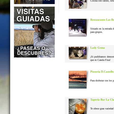
Cocina con cariño, situ
Restaurante Las B
Situado en la entrada 
para grupos.
Lady Gema
¡Si pudiéramos demostr
que es Canela Fina!
Pizzería D.Castello
Para disfrutar con los 
Tapería Bar La Cl
Te ofrece gran variedad 