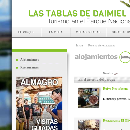
el parque
la visita
visitas guiadas
otras acti
Inicio
::
Reserva de restaurantes
Alojamientos
Restaurantes
Nombre
En el entorno del parque
Rufys Neotaberna
El maridaje perfecto. T
Restaurante El Oli