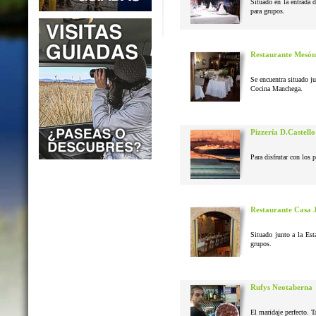
Situado en la entrada 
para grupos.
Restaurante Mesón
Se encuentra situado j
Cocina Manchega.
Pizzería D.Castello
Para disfrutar con los 
Restaurante Casa 
Situado junto a la Est
grupos.
Rufys Neotaberna
El maridaje perfecto. T