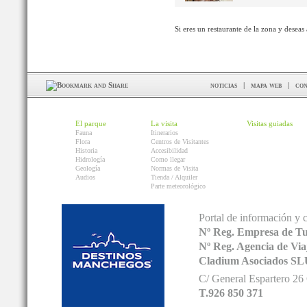
Si eres un restaurante de la zona y deseas
noticias
|
mapa web
|
con
El parque
La visita
Visitas guiadas
Fauna
Itinerarios
Flora
Centros de Visitantes
Historia
Accesibilidad
Hidrología
Como llegar
Geología
Normas de Visita
Audios
Tienda / Alquiler
Parte meteorológico
Portal de información y 
Nº Reg. Empresa de T
Nº Reg. Agencia de V
Cladium Asociados SL
C/ General Espartero 2
T.926 850 371