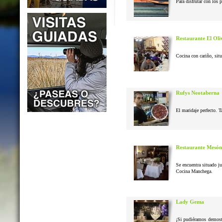
Para disfrutar con los 
Restaurante El Oli
Cocina con cariño, situ
Rufys Neotaberna
El maridaje perfecto. T
Restaurante Mesón
Se encuentra situado j
Cocina Manchega.
Lady Gema
¡Si pudiéramos demostr