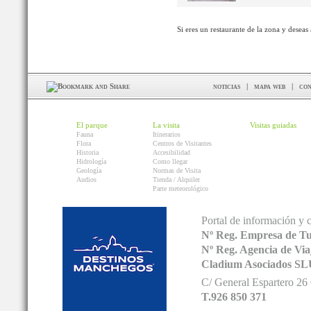
Si eres un restaurante de la zona y deseas
noticias
|
mapa web
|
con
El parque
La visita
Visitas guiadas
Fauna
Itinerarios
Flora
Centros de Visitantes
Historia
Accesibilidad
Hidrología
Como llegar
Geología
Normas de Visita
Audios
Tienda / Alquiler
Parte meteorológico
Portal de información y 
Nº Reg. Empresa de T
Nº Reg. Agencia de V
Cladium Asociados SL
C/ General Espartero 2
T.926 850 371