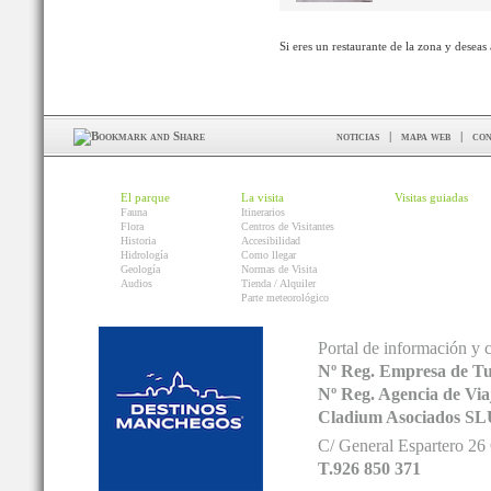
Si eres un restaurante de la zona y deseas
noticias
|
mapa web
|
con
El parque
La visita
Visitas guiadas
Fauna
Itinerarios
Flora
Centros de Visitantes
Historia
Accesibilidad
Hidrología
Como llegar
Geología
Normas de Visita
Audios
Tienda / Alquiler
Parte meteorológico
Portal de información y 
Nº Reg. Empresa de T
Nº Reg. Agencia de V
Cladium Asociados SL
C/ General Espartero 2
T.926 850 371