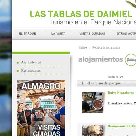
el parque
la visita
visitas guiadas
otras acti
Inicio
::
Reserva de restaurantes
Alojamientos
Restaurantes
Nombre
En el entorno del parque
Rufys Neotaberna
El maridaje perfecto. T
Restaurante El Oli