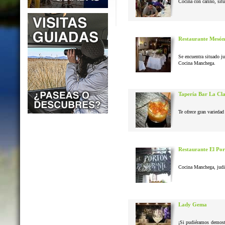
Cocina con cariño, situ
Restaurante Mesón
Se encuentra situado j
Cocina Manchega.
Tapería Bar La Cl
Te ofrece gran variedad 
Restaurante El Po
Cocina Manchega, judias
Lady Gema
¡Si pudiéramos demostr