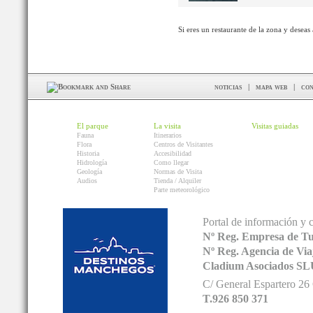
Si eres un restaurante de la zona y deseas
noticias
|
mapa web
|
con
El parque
La visita
Visitas guiadas
Fauna
Itinerarios
Flora
Centros de Visitantes
Historia
Accesibilidad
Hidrología
Como llegar
Geología
Normas de Visita
Audios
Tienda / Alquiler
Parte meteorológico
Portal de información y 
Nº Reg. Empresa de T
Nº Reg. Agencia de V
Cladium Asociados SL
C/ General Espartero 2
T.926 850 371