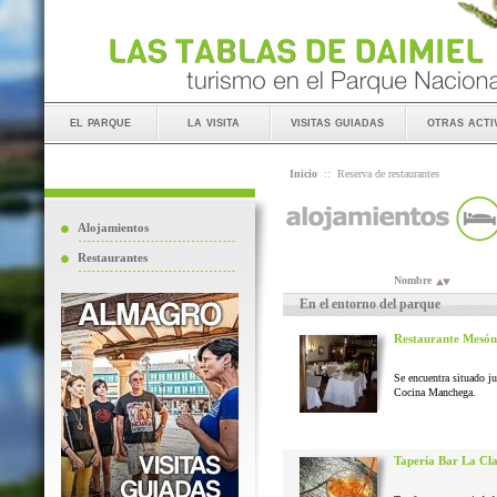
el parque
la visita
visitas guiadas
otras acti
Inicio
::
Reserva de restaurantes
Alojamientos
Restaurantes
Nombre
En el entorno del parque
Restaurante Mesón
Se encuentra situado j
Cocina Manchega.
Tapería Bar La Cl