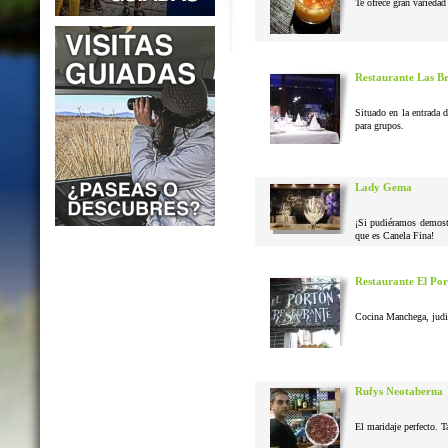
Te ofrece gran variedad 
Restaurante Las B
Situado en la entrada 
para grupos.
Lady Gema
¡Si pudiéramos demostr
que es Canela Fina!
Restaurante El Po
Cocina Manchega, judias
Rufys Neotaberna
El maridaje perfecto. T