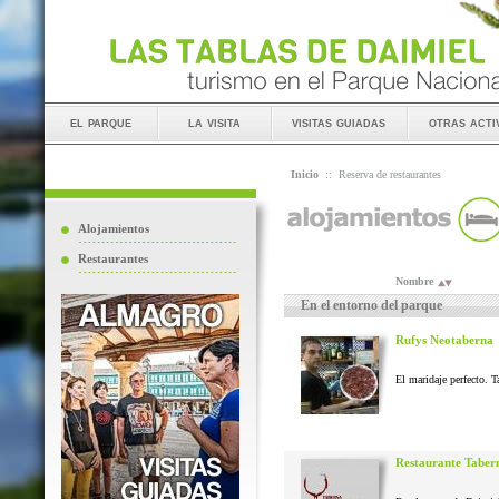
el parque
la visita
visitas guiadas
otras acti
Inicio
::
Reserva de restaurantes
Alojamientos
Restaurantes
Nombre
En el entorno del parque
Rufys Neotaberna
El maridaje perfecto. T
Restaurante Taber