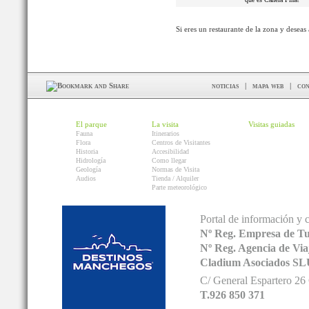
Si eres un restaurante de la zona y deseas
noticias
|
mapa web
|
con
El parque
La visita
Visitas guiadas
Fauna
Itinerarios
Flora
Centros de Visitantes
Historia
Accesibilidad
Hidrología
Como llegar
Geología
Normas de Visita
Audios
Tienda / Alquiler
Parte meteorológico
Portal de información y 
Nº Reg. Empresa de T
Nº Reg. Agencia de V
Cladium Asociados SL
C/ General Espartero 2
T.926 850 371