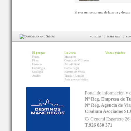
Si eres un restaurante de la zona y deseas
noticias
|
mapa web
|
con
El parque
La visita
Visitas guiadas
Fauna
Itinerarios
Flora
Centros de Visitantes
Historia
Accesibilidad
Hidrología
Como llegar
Geología
Normas de Visita
Audios
Tienda / Alquiler
Parte meteorológico
Portal de información y 
Nº Reg. Empresa de T
Nº Reg. Agencia de V
Cladium Asociados SL
C/ General Espartero 2
T.926 850 371