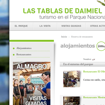
el parque
la visita
visitas guiadas
otras acti
Inicio
::
Reserva de restaurantes
Alojamientos
Restaurantes
Nombre
En el entorno del parque
Restaurante El Oli
Cocina con cariño, situ
Restaurante Mesón