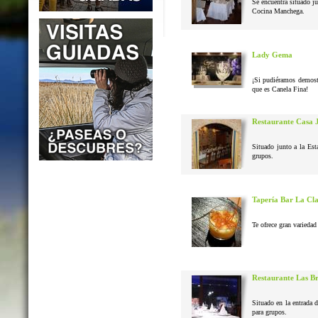
Se encuentra situado j
Cocina Manchega.
Lady Gema
¡Si pudiéramos demostr
que es Canela Fina!
Restaurante Casa 
Situado junto a la Est
grupos.
Tapería Bar La Cl
Te ofrece gran variedad 
Restaurante Las B
Situado en la entrada 
para grupos.