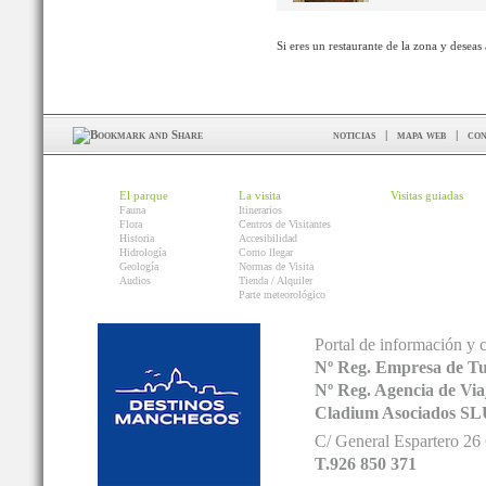
Si eres un restaurante de la zona y deseas
noticias
|
mapa web
|
con
El parque
La visita
Visitas guiadas
Fauna
Itinerarios
Flora
Centros de Visitantes
Historia
Accesibilidad
Hidrología
Como llegar
Geología
Normas de Visita
Audios
Tienda / Alquiler
Parte meteorológico
Portal de información y 
Nº Reg. Empresa de T
Nº Reg. Agencia de V
Cladium Asociados SL
C/ General Espartero 2
T.926 850 371