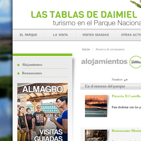
el parque
la visita
visitas guiadas
otras acti
Inicio
::
Reserva de restaurantes
Alojamientos
Restaurantes
Nombre
En el entorno del parque
Pizzería D.Castello
Para disfrutar con los 
Restaurante Mesón