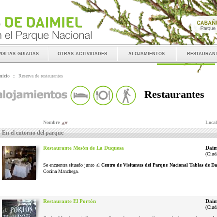
visitas guiadas
otras actividades
alojamientos
restauran
nicio
::
Reserva de restaurantes
Restaurantes
Nombre
Local
En el entorno del parque
Restaurante Mesón de La Duquesa
Daim
(Ciud
Se encuentra situado junto al
Centro de Visitantes del Parque Nacional Tablas de Da
Cocina Manchega.
Restaurante El Portón
Daim
(Ciud