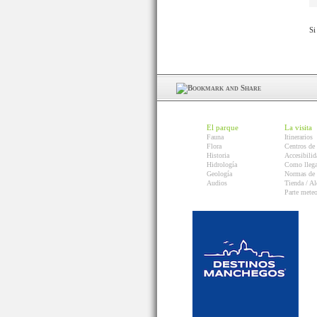
Si
El parque
La visita
Fauna
Itinerarios
Flora
Centros de 
Historia
Accesibilid
Hidrología
Como llega
Geología
Normas de 
Audios
Tienda / Al
Parte mete