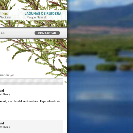
tes
ización
iel
ad Real)
imiel
, a orillas del río Guadiana. Especializado en
iel
ad Real)