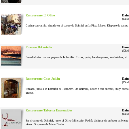
Restaurante El Olivo
Daim
(Ciud
Cocina con cariño, situado en el centro de Daimiel en la Plaza Mayor. Dispone de terraza 
Pizzería D.Castello
Daim
(Ciud
Para disfrutar con los peques de la familia. Pizzas, pasta, hamburguesas, sandwiches, etc
Restaurante Casa Julián
Daim
(Ciud
Situado junto a la Estación de Ferrocarril de Daimiel, ofrece a sus clientes, muy buena
grupos.
Restaurante Taberna Enosentidos
Daim
(Ciud
En el centro de Daimiel, junto al Olivo Milenario. Podrás disfrutar de un buen ambiente 
vinos. Disponen de Menú Diario.