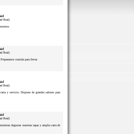
iel
ad Real)
exterior.
iel
ad Real)
. Preparamos comida para llevar.
iel
ad Real)
 carta y servicio. Dispone de grandes salones para
iel
ad Real)
mientras degustas nuestras tapas y amplia carta de