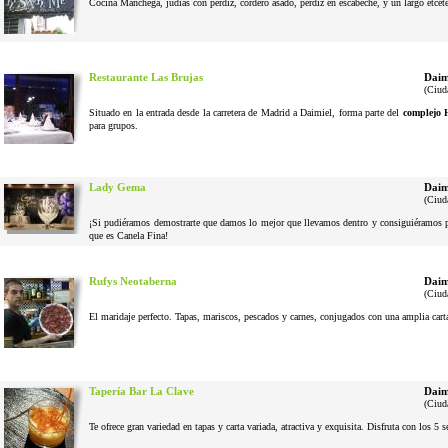
Cocina Manchega, judias con perdiz, cordero asado, perdiz en escabeche, y un largo etcéter
Restaurante Las Brujas
Daim
(Ciud
Situado en la entrada desde la carretera de Madrid a Daimiel, forma parte del
complejo 
para grupos.
Lady Gema
Daim
(Ciud
¡Si pudiéramos demostrarte que damos lo mejor que llevamos dentro y consiguiéramos pel
que es Canela Fina!
Rufys Neotaberna
Daim
(Ciud
El maridaje perfecto. Tapas, mariscos, pescados y carnes, conjugados con una amplia cart
Tapería Bar La Clave
Daim
(Ciud
Te ofrece gran variedad en tapas y carta variada, atractiva y exquisita. Disfruta con los 5 