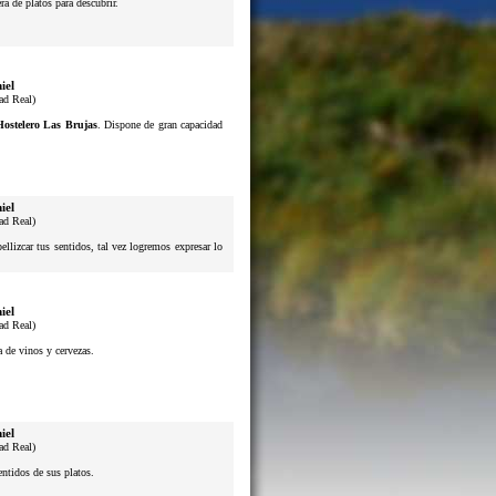
a de platos para descubrir.
iel
ad Real)
Hostelero Las Brujas
. Dispone de gran capacidad
iel
ad Real)
lizcar tus sentidos, tal vez logremos expresar lo
iel
ad Real)
a de vinos y cervezas.
iel
ad Real)
sentidos de sus platos.