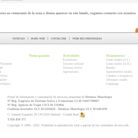
 eres un restaurante de la zona y deseas aparecer en este listado, rogamos contactes con nosotros.
noticias
|
mapa web
|
contactar
|
webs recomendadas
Visitas guiadas
Actividades
Alojamientos
Ecoturismo
Casas rurales (A.I.)
Visitantes
Turismo cultural
Casas rurales (A.H.)
ad
Turismo Activo
Hoteles
r
Agroturismo
Apartamentos rurales
Visita
Cabañas o bungalows
quiler
Albergues rurales
orológico
Campings
Portal de información y contratación de servicios propiedad de
Destinos Manchegos
Nº Reg. Empresa de Turismo Activo y Ecoturismo CLM 13697700007
Nº Reg. Agencia de Viajes CICLM 13199m
Cladium Asociados SLU B13416656 - Destinos Manchegos SLU B13461199
C/ General Espartero 26 CP13250 Daimiel - Ciudad Real
T.926 850 371
Copyright © 2000 - 2022. Prohibida la reproducción total o parcial de los contendios de esta web.