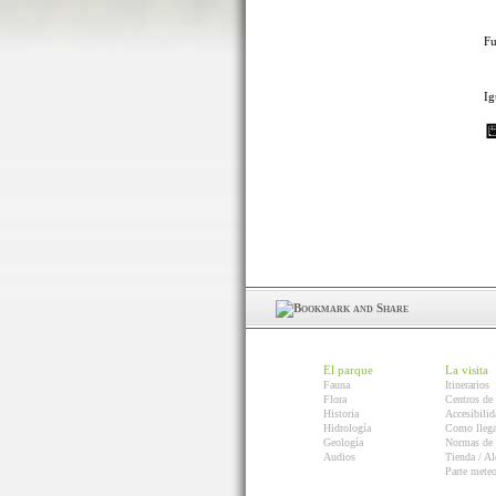
Fu
Ig
El parque
La visita
Fauna
Itinerarios
Flora
Centros de 
Historia
Accesibilid
Hidrología
Como llega
Geología
Normas de 
Audios
Tienda / Al
Parte mete