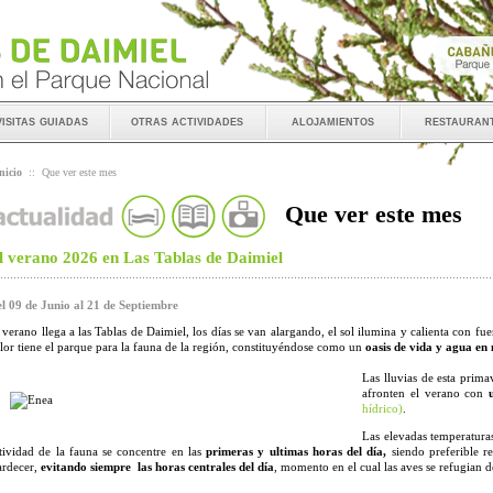
visitas guiadas
otras actividades
alojamientos
restauran
nicio
::
Que ver este mes
Que ver este mes
l verano 2026 en Las Tablas de Daimiel
l 09 de Junio al 21 de Septiembre
 verano llega a las Tablas de Daimiel, los días se van alargando, el sol ilumina y calienta con fu
lor tiene el parque para la fauna de la región, constituyéndose como un
oasis de vida y agua en
Las lluvias de esta prim
afronten el verano con
hídrico)
.
Las elevadas temperatura
tividad de la fauna se concentre en las
primeras y ultimas horas del día,
siendo preferible re
ardecer,
evitando siempre las horas centrales del día
, momento en el cual las aves se refugian de