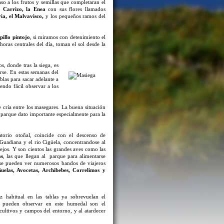
so a los frutos y semillas que completaran el
el
Carrizo, la Enea
con sus flores llamados
ria, el Malvavisco,
y los pequeños ramos del
pillo pintojo
, si miramos con detenimiento el
horas centrales del día, toman el sol desde la
, donde tras la siega, es
rse. En estas semanas del
blas para sacar adelante a
iendo fácil observar a los
 cría entre los masegares. La buena situación
l parque dato importante especialmente para la
torio otoñal, coincide con el descenso de
 Guadiana y el rio Cigüela, concentrandose al
ejos. Y son cientos las grandes aves como las
as
, las que llegan al parque para alimentarse
 se pueden ver numerosos bandos de viajeros
uelas, Avocetas, Archibebes, Correlimos y
az habitual en las tablas ya sobrevuelan el
e pueden observar en este humedal son el
ultivos y campos del entorno, y al atardecer