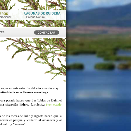
tes
erza, es en esta estación del año cuando mayor
 mitad de la seca llanura manchega
.
avera pasada hacen que Las Tablas de Daimiel
una situación hídrica fantástica
(ver estado
s de los meses de Julio y Agosto hacen que la
correr el parque y visitarlo al amanecer y al
l calor y “sestean”.