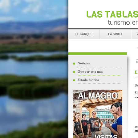
el parque
la visita
I
Noticias
E
Que ver este mes
Estado hídrico
De
El
va
ac
at