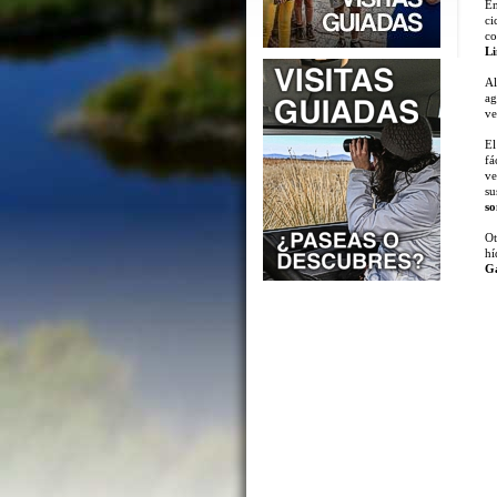
En
ci
co
Li
Al
ag
ve
El
fá
ve
su
so
Ot
hí
Ga