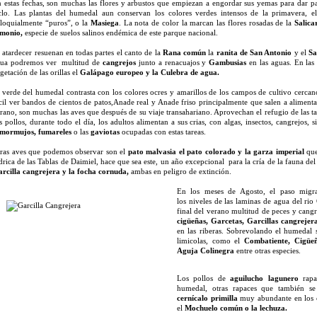
 estas fechas, son muchas las flores y arbustos que empiezan a engordar sus yemas para dar pa
clo. Las plantas del humedal aun conservan los colores verdes intensos de la primavera, 
loquialmente “puros”, o la
Masiega
. La nota de color la marcan las flores rosadas de la
Salica
monio,
especie de suelos salinos endémica de este parque nacional.
 atardecer resuenan en todas partes el canto de la
Rana común
la
ranita de San Antonio
y el
Sa
ua podremos ver multitud de
cangrejos
junto a renacuajos y
Gambusias
en las aguas. En las 
getación de las orillas el
Galápago europeo y la Culebra de agua.
 verde del humedal contrasta con los colores ocres y amarillos de los campos de cultivo cercanos
cil ver bandos de cientos de patos,Anade real y Anade friso principalmente que salen a alimenta
rano, son muchas las aves que después de su viaje transahariano. Aprovechan el refugio de las ta
s pollos, durante todo el día, los adultos alimentan a sus crias, con algas, insectos, cangrejos, s
mormujos, fumareles
o las
gaviotas
ocupadas con estas tareas.
ras aves que podemos observar son el
pato malvasia el pato colorado y la garza imperial
que
drica de las Tablas de Daimiel, hace que sea este, un año excepcional para la cría de la fauna de
rcilla cangrejera y la focha cornuda,
ambas en peligro de extinción.
En los meses de Agosto, el paso migra
los niveles de las laminas de agua del rio
final del verano multitud de peces y cangr
cigüeñas, Garcetas, Garcillas cangrejer
en las riberas. Sobrevolando el humedal
limicolas, como el
Combatiente, Cigüeñ
Aguja Colinegra
entre otras especies.
Los pollos de
aguilucho lagunero
rap
humedal, otras rapaces que también s
cernícalo primilla
muy abundante en los c
el
Mochuelo común o la lechuza.