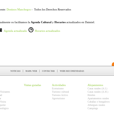
ente:
Destinos Manchegos
- Todos los Derechos Reservados
ualmente os facilitamos la
Agenda Cultural
y
Horarios
actualizados en Daimiel.
📅
🕒
Agenda actualizada
Horarios actualizados
noticias
|
mapa web
|
contactar
|
webs recomendadas
Visitas guiadas
Actividades
Alojamientos
Ecoturismo
Casas rurales (A.I.)
Visitantes
Turismo cultural
Casas rurales (A.H.)
ad
Turismo Activo
Hoteles
r
Agroturismo
Apartamentos rurales
Visita
Cabañas o bungalows
quiler
Albergues rurales
orológico
Campings