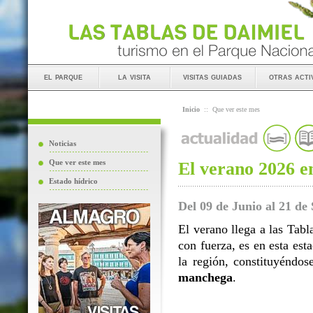
el parque
la visita
visitas guiadas
otras acti
Inicio
::
Que ver este mes
Noticias
Que ver este mes
El verano 2026 e
Estado hídrico
Del 09 de Junio al 21 de
El verano llega a las Tabl
con fuerza, es en esta est
la región, constituyénd
manchega
.