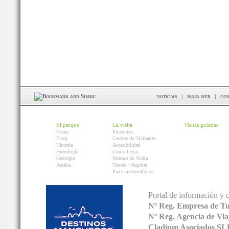
noticias
|
mapa web
|
con
El parque
La visita
Visitas guiadas
Fauna
Itinerarios
Flora
Centros de Visitantes
Historia
Accesibilidad
Hidrología
Como llegar
Geología
Normas de Visita
Audios
Tienda / Alquiler
Parte meteorológico
Portal de información y 
Nº Reg. Empresa de T
Nº Reg. Agencia de V
Cladium Asociados SL