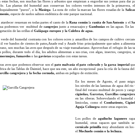
 estas fechas, son muchas las flores y arbustos que empiezan a engordar sus yemas para dar pa
clo. Las plantas del humedal aun conservan los colores verdes intensos de la primavera, 
loquialmente “puros”, o la
Masiega
. La nota de color la marcan las flores rosadas de la
Salica
monio,
especie de suelos salinos endémica de este parque nacional.
 atardecer resuenan en todas partes el canto de la
Rana común
la
ranita de San Antonio
y el
Sa
ua podremos ver multitud de
cangrejos
junto a renacuajos y
Gambusias
en las aguas. En las 
getación de las orillas el
Galápago europeo y la Culebra de agua.
 verde del humedal contrasta con los colores ocres y amarillos de los campos de cultivo cercanos
cil ver bandos de cientos de patos,Anade real y Anade friso principalmente que salen a alimenta
rano, son muchas las aves que después de su viaje transahariano. Aprovechan el refugio de las ta
s pollos, durante todo el día, los adultos alimentan a sus crias, con algas, insectos, cangrejos, s
mormujos, fumareles
o las
gaviotas
ocupadas con estas tareas.
ras aves que podemos observar son el
pato malvasia el pato colorado y la garza imperial
que
drica de las Tablas de Daimiel, hace que sea este, un año excepcional para la cría de la fauna de
rcilla cangrejera y la focha cornuda,
ambas en peligro de extinción.
En los meses de Agosto, el paso migra
los niveles de las laminas de agua del rio
final del verano multitud de peces y cangr
cigüeñas, Garcetas, Garcillas cangrejer
en las riberas. Sobrevolando el humedal
limicolas, como el
Combatiente, Cigüeñ
Aguja Colinegra
entre otras especies.
Los pollos de
aguilucho lagunero
rap
humedal, otras rapaces que también s
cernícalo primilla
muy abundante en los c
el
Mochuelo común o la lechuza.