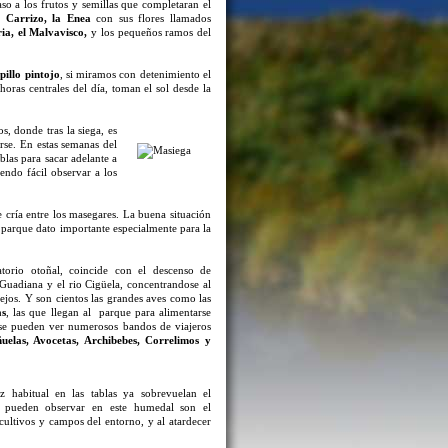
so a los frutos y semillas que completaran el
el
Carrizo, la Enea
con sus flores llamados
ria, el Malvavisco,
y los pequeños ramos del
pillo pintojo
, si miramos con detenimiento el
horas centrales del día, toman el sol desde la
, donde tras la siega, es
rse. En estas semanas del
blas para sacar adelante a
iendo fácil observar a los
 cría entre los masegares. La buena situación
l parque dato importante especialmente para la
torio otoñal, coincide con el descenso de
 Guadiana y el rio Cigüela, concentrandose al
ejos. Y son cientos las grandes aves como las
as
, las que llegan al parque para alimentarse
 se pueden ver numerosos bandos de viajeros
uelas, Avocetas, Archibebes, Correlimos y
az habitual en las tablas ya sobrevuelan el
e pueden observar en este humedal son el
ultivos y campos del entorno, y al atardecer