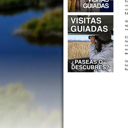
En
ci
co
Li
Al
ag
ve
El
fá
ve
su
so
Ot
hí
Ga