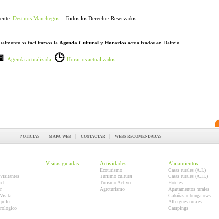
ente:
Destinos Manchegos
- Todos los Derechos Reservados
ualmente os facilitamos la
Agenda Cultural
y
Horarios
actualizados en Daimiel.
📅
🕒
Agenda actualizada
Horarios actualizados
noticias
|
mapa web
|
contactar
|
webs recomendadas
Visitas guiadas
Actividades
Alojamientos
Ecoturismo
Casas rurales (A.I.)
Visitantes
Turismo cultural
Casas rurales (A.H.)
ad
Turismo Activo
Hoteles
r
Agroturismo
Apartamentos rurales
Visita
Cabañas o bungalows
quiler
Albergues rurales
orológico
Campings