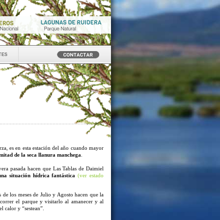
tes
erza, es en esta estación del año cuando mayor
 mitad de la seca llanura manchega
.
avera pasada hacen que Las Tablas de Daimiel
una situación hídrica fantástica
(ver estado
s de los meses de Julio y Agosto hacen que la
correr el parque y visitarlo al amanecer y al
l calor y “sestean”.