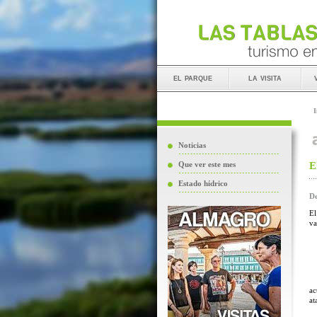
el parque
la visita
I
Noticias
E
Que ver este mes
Estado hídrico
De
El
va
ac
at