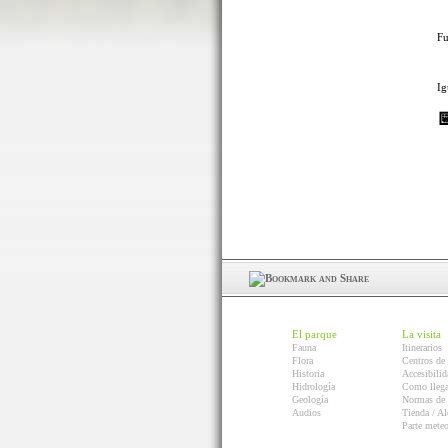
Fu
Ig
El parque
La visita
Fauna
Itinerarios
Flora
Centros de 
Historia
Accesibilid
Hidrología
Como llega
Geología
Normas de 
Audios
Tienda / Al
Parte mete