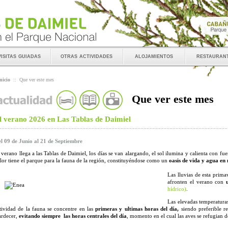
visitas guiadas
otras actividades
alojamientos
restauran
nicio
::
Que ver este mes
Que ver este mes
l verano 2026 en Las Tablas de Daimiel
l 09 de Junio al 21 de Septiembre
 verano llega a las Tablas de Daimiel, los días se van alargando, el sol ilumina y calienta con fu
lor tiene el parque para la fauna de la región, constituyéndose como un
oasis de vida y agua en
Las lluvias de esta prim
afronten el verano con
hídrico)
.
Las elevadas temperatura
tividad de la fauna se concentre en las
primeras y ultimas horas del día,
siendo preferible re
ardecer,
evitando siempre las horas centrales del día
, momento en el cual las aves se refugian de