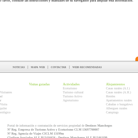
r favor, consulte las instrucciones y manuales de su navegador para ampliar esta información.
noticias
|
mapa web
|
contactar
|
webs recomendadas
Visitas guiadas
Actividades
Alojamientos
Ecoturismo
Casas rurales (A.I.)
Visitantes
Turismo cultural
Casas rurales (A.H.)
ad
Turismo Activo
Hoteles
r
Agroturismo
Apartamentos rurales
Visita
Cabañas o bungalows
quiler
Albergues rurales
orológico
Campings
Portal de información y contratación de servicios propiedad de
Destinos Manchegos
Nº Reg. Empresa de Turismo Activo y Ecoturismo CLM 13697700007
Nº Reg. Agencia de Viajes CICLM 13199m
Cladium Asociados SLU B13416656 - Destinos Manchegos SLU B13461199