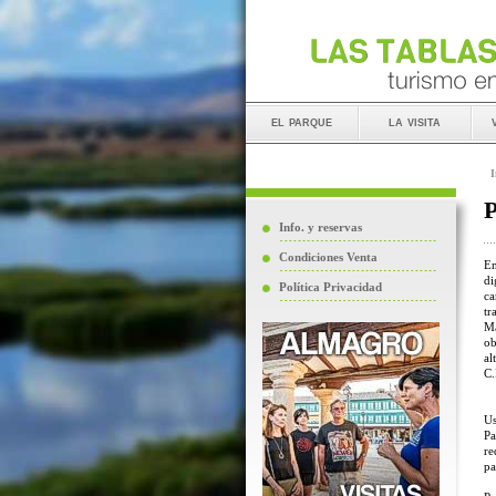
el parque
la visita
I
P
Info. y reservas
Condiciones Venta
En
di
Política Privacidad
ca
tr
Ma
ob
al
C.
Us
Pa
re
pa