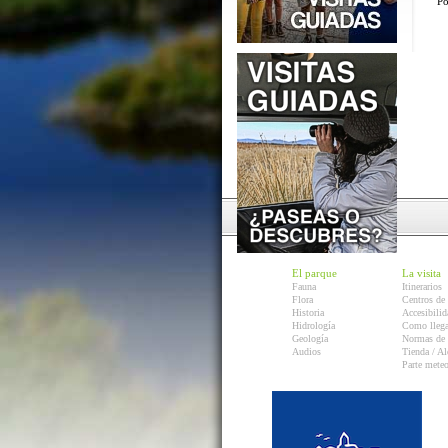
Po
El parque
La visita
Fauna
Itinerarios
Flora
Centros de 
Historia
Accesibilid
Hidrología
Como llega
Geología
Normas de 
Audios
Tienda / Al
Parte mete