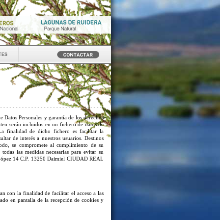
tes
e Datos Personales y garantía de los derechos
iten serán incluidos en un fichero de datos de
 finalidad de dicho fichero es facilitar la
ltar de interés a nuestros usuarios. Destinos
 modo, se compromete al cumplimiento de su
 todas las medidas necesarias para evitar su
 López 14 C.P. 13250 Daimiel CIUDAD REAL
an con la finalidad de facilitar el acceso a las
isado en pantalla de la recepción de cookies y