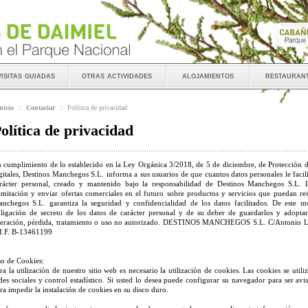
visitas guiadas
otras actividades
alojamientos
restauran
nicio
::
Contactar
::
Política de privacidad
olítica de privacidad
 cumplimiento de lo establecido en la Ley Orgánica 3/2018, de 5 de diciembre, de Protección d
gitales, Destinos Manchegos S.L. informa a sus usuarios de que cuantos datos personales le facil
rácter personal, creado y mantenido bajo la responsabilidad de Destinos Manchegos S.L. La
amitación y enviar ofertas comerciales en el futuro sobre productos y servicios que puedan resu
nchegos S.L. garantiza la seguridad y confidencialidad de los datos facilitados. De este
ligación de secreto de los datos de carácter personal y de su deber de guardarlos y adoptar
teración, pérdida, tratamiento o uso no autorizado. DESTINOS MANCHEGOS S.L. C/Antonio
I.F. B-13461199
o de Cookies:
ra la utilización de nuestro sitio web es necesario la utilización de cookies. Las cookies se utiliz
des sociales y control estadístico. Si usted lo desea puede configurar su navegador para ser av
ra impedir la instalación de cookies en su disco duro.