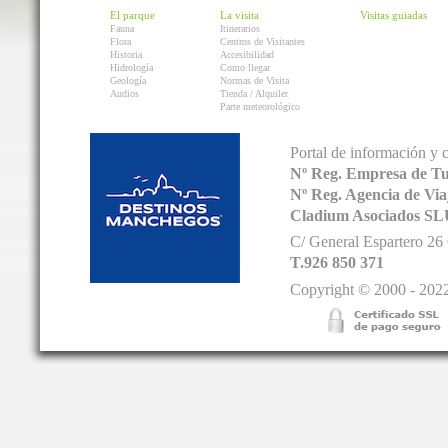
El parque
La visita
Visitas guiadas
Fauna
Itinerarios
Flora
Centros de Visitantes
Historia
Accesibilidad
Hidrología
Como llegar
Geología
Normas de Visita
Audios
Tienda / Alquiler
Parte meteorológico
Portal de información y 
Nº Reg. Empresa de T
Nº Reg. Agencia de V
Cladium Asociados SL
C/ General Espartero 2
T.926 850 371
Copyright © 2000 - 2022.