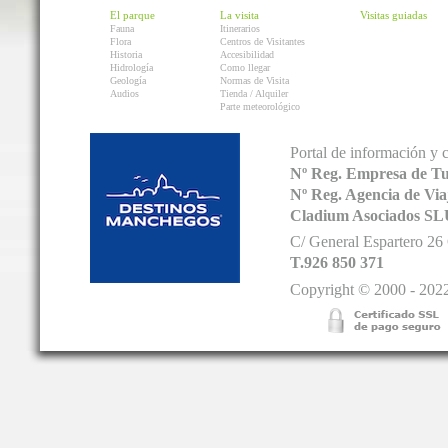
El parque
La visita
Visitas guiadas
Fauna
Itinerarios
Flora
Centros de Visitantes
Historia
Accesibilidad
Hidrología
Como llegar
Geología
Normas de Visita
Audios
Tienda / Alquiler
Parte meteorológico
Portal de información y 
Nº Reg. Empresa de T
Nº Reg. Agencia de V
Cladium Asociados SL
C/ General Espartero 2
T.926 850 371
Copyright © 2000 - 2022.