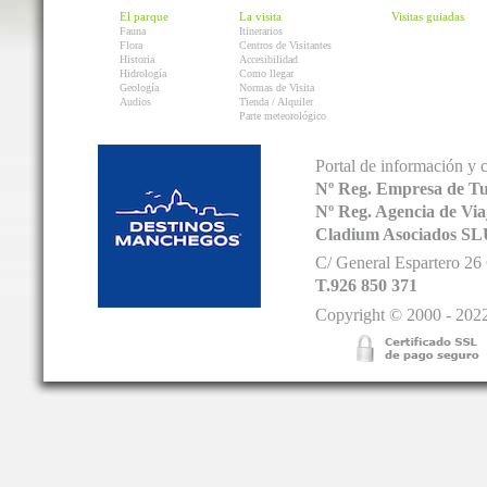
El parque
La visita
Visitas guiadas
Fauna
Itinerarios
Flora
Centros de Visitantes
Historia
Accesibilidad
Hidrología
Como llegar
Geología
Normas de Visita
Audios
Tienda / Alquiler
Parte meteorológico
Portal de información y 
Nº Reg. Empresa de T
Nº Reg. Agencia de V
Cladium Asociados SL
C/ General Espartero 2
T.926 850 371
Copyright © 2000 - 2022.