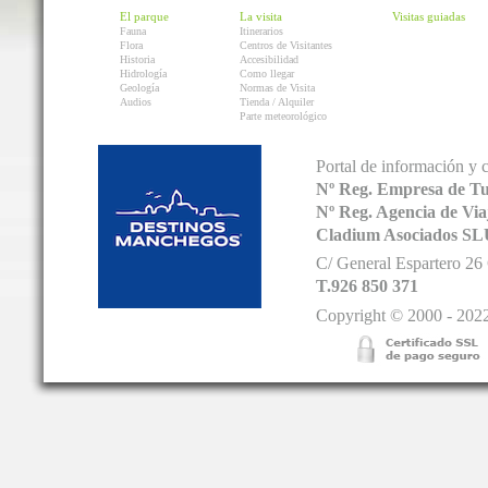
El parque
La visita
Visitas guiadas
Fauna
Itinerarios
Flora
Centros de Visitantes
Historia
Accesibilidad
Hidrología
Como llegar
Geología
Normas de Visita
Audios
Tienda / Alquiler
Parte meteorológico
Portal de información y 
Nº Reg. Empresa de T
Nº Reg. Agencia de V
Cladium Asociados SL
C/ General Espartero 2
T.926 850 371
Copyright © 2000 - 2022.