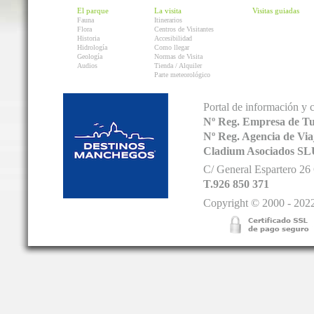
El parque
La visita
Visitas guiadas
Fauna
Itinerarios
Flora
Centros de Visitantes
Historia
Accesibilidad
Hidrología
Como llegar
Geología
Normas de Visita
Audios
Tienda / Alquiler
Parte meteorológico
Portal de información y 
Nº Reg. Empresa de T
Nº Reg. Agencia de V
Cladium Asociados SL
C/ General Espartero 2
T.926 850 371
Copyright © 2000 - 2022.