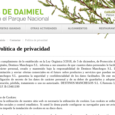
visitas guiadas
otras actividades
alojamientos
restauran
nicio
::
Contactar
::
Política de privacidad
olítica de privacidad
 cumplimiento de lo establecido en la Ley Orgánica 3/2018, de 5 de diciembre, de Protección d
gitales, Destinos Manchegos S.L. informa a sus usuarios de que cuantos datos personales le facil
rácter personal, creado y mantenido bajo la responsabilidad de Destinos Manchegos S.L. La
amitación y enviar ofertas comerciales en el futuro sobre productos y servicios que puedan resu
nchegos S.L. garantiza la seguridad y confidencialidad de los datos facilitados. De este
ligación de secreto de los datos de carácter personal y de su deber de guardarlos y adoptar
teración, pérdida, tratamiento o uso no autorizado. DESTINOS MANCHEGOS S.L. C/Antonio
I.F. B-13461199
o de Cookies:
ra la utilización de nuestro sitio web es necesario la utilización de cookies. Las cookies se utiliz
des sociales y control estadístico. Si usted lo desea puede configurar su navegador para ser av
ra impedir la instalación de cookies en su disco duro.