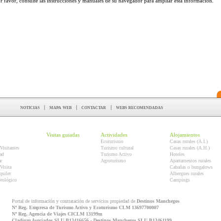
r favor, consulte las instrucciones y manuales de su navegador para ampliar esta información.
noticias
|
mapa web
|
contactar
|
webs recomendadas
Visitas guiadas
Actividades
Alojamientos
Ecoturismo
Casas rurales (A.I.)
Visitantes
Turismo cultural
Casas rurales (A.H.)
ad
Turismo Activo
Hoteles
r
Agroturismo
Apartamentos rurales
Visita
Cabañas o bungalows
quiler
Albergues rurales
orológico
Campings
Portal de información y contratación de servicios propiedad de
Destinos Manchegos
Nº Reg. Empresa de Turismo Activo y Ecoturismo CLM 13697700007
Nº Reg. Agencia de Viajes CICLM 13199m
Cladium Asociados SLU B13416656 - Destinos Manchegos SLU B13461199