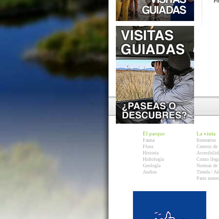
Po
El parque
La visita
Fauna
Itinerarios
Flora
Centros de 
Historia
Accesibilid
Hidrología
Como llega
Geología
Normas de 
Audios
Tienda / Al
Parte mete