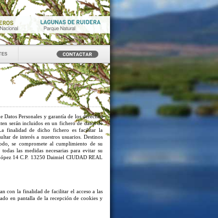
tes
e Datos Personales y garantía de los derechos
iten serán incluidos en un fichero de datos de
 finalidad de dicho fichero es facilitar la
ltar de interés a nuestros usuarios. Destinos
 modo, se compromete al cumplimiento de su
 todas las medidas necesarias para evitar su
 López 14 C.P. 13250 Daimiel CIUDAD REAL
an con la finalidad de facilitar el acceso a las
isado en pantalla de la recepción de cookies y