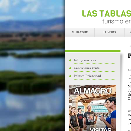
el parque
la visita
I
P
Info. y reservas
Condiciones Venta
En
di
Política Privacidad
ca
tr
Ma
ob
al
C.
Us
Pa
re
pa