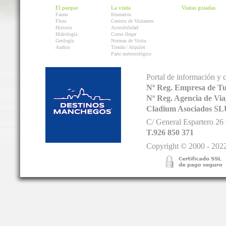
El parque
La visita
Visitas guiadas
Fauna
Itinerarios
Flora
Centros de Visitantes
Historia
Accesibilidad
Hidrología
Como llegar
Geología
Normas de Visita
Audios
Tienda / Alquiler
Parte meteorológico
Portal de información y 
Nº Reg. Empresa de T
Nº Reg. Agencia de V
Cladium Asociados SL
C/ General Espartero 2
T.926 850 371
Copyright © 2000 - 2022.