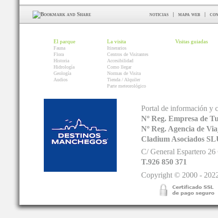
noticias
|
mapa web
|
con
El parque
La visita
Visitas guiadas
Fauna
Itinerarios
Flora
Centros de Visitantes
Historia
Accesibilidad
Hidrología
Como llegar
Geología
Normas de Visita
Audios
Tienda / Alquiler
Parte meteorológico
Portal de información y 
Nº Reg. Empresa de T
Nº Reg. Agencia de V
Cladium Asociados SL
C/ General Espartero 2
T.926 850 371
Copyright © 2000 - 2022.