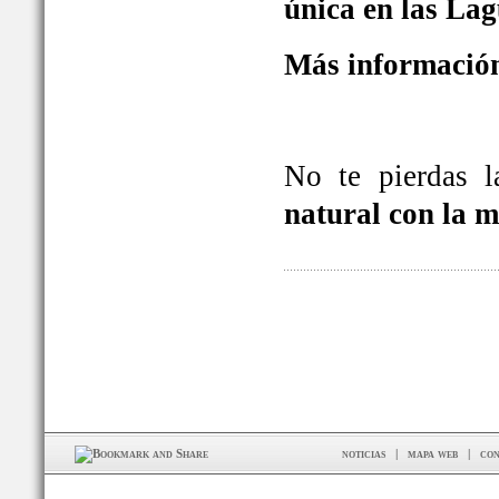
única en las La
Más información
No te pierdas 
natural con la 
noticias
|
mapa web
|
con