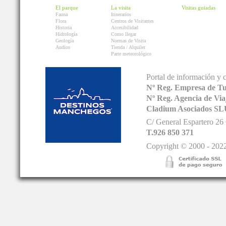
El parque
La visita
Visitas guiadas
Fauna
Itinerarios
Flora
Centros de Visitantes
Historia
Accesibilidad
Hidrología
Como llegar
Geología
Normas de Visita
Audios
Tienda / Alquiler
Parte meteorológico
Portal de información y 
Nº Reg. Empresa de T
Nº Reg. Agencia de V
Cladium Asociados SL
C/ General Espartero 2
T.926 850 371
Copyright © 2000 - 2022.