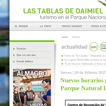
el parque
la visita
visitas guiadas
otras acti
Inicio
::
Noticias
Noticias
Que ver este mes
Cierre de "El Cazador": Despedida 
La Laguna Redondilla recupera su esp
Estado hídrico
Va de Amores: Celebrando el Amor en
Jueves | 20 de Febrero 202
Nuevos horarios p
Parque Natural 