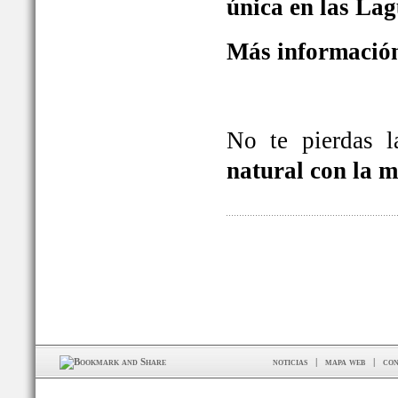
única en las La
Más información
No te pierdas 
natural con la 
noticias
|
mapa web
|
con