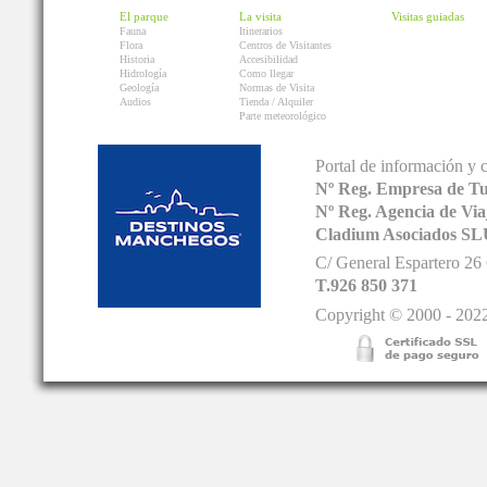
El parque
La visita
Visitas guiadas
Fauna
Itinerarios
Flora
Centros de Visitantes
Historia
Accesibilidad
Hidrología
Como llegar
Geología
Normas de Visita
Audios
Tienda / Alquiler
Parte meteorológico
Portal de información y 
Nº Reg. Empresa de T
Nº Reg. Agencia de V
Cladium Asociados SL
C/ General Espartero 2
T.926 850 371
Copyright © 2000 - 2022.