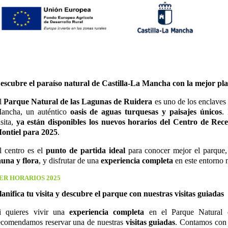
escubre el paraíso natural de Castilla-La Mancha con la mejor pla
l
Parque Natural de las Lagunas de Ruidera
es uno de los enclaves 
ancha, un auténtico
oasis de aguas turquesas y paisajes únicos
.
isita,
ya están disponibles los nuevos horarios del Centro de Rece
ontiel para 2025
.
l centro es el
punto de partida ideal
para conocer mejor el parque,
auna y flora
, y disfrutar de una
experiencia completa
en este entorno n
ER HORARIOS 2025
lanifica tu visita y descubre el parque con nuestras visitas guiadas
i quieres vivir una
experiencia completa
en el Parque Natural 
ecomendamos reservar una de nuestras
visitas guiadas
. Contamos con v