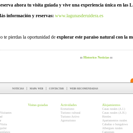
eserva ahora tu visita guiada y vive una experiencia única en las
ás información y reservas:
www.lagunasderuidera.es
o te pierdas la oportunidad de
explorar este paraíso natural con la 
::
Historico Noticias
::
noticias
|
mapa web
|
contactar
|
webs recomendadas
Visitas guiadas
Actividades
Alojamientos
Ecoturismo
Casas rurales (A.I.)
Visitantes
Turismo cultural
Casas rurales (A.H.)
ad
Turismo Activo
Hoteles
r
Agroturismo
Apartamentos rurales
Visita
Cabañas o bungalows
quiler
Albergues rurales
orológico
Campings