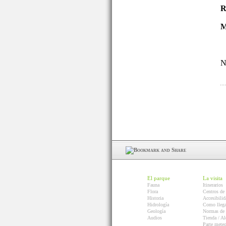
R
M
N
El parque
La visita
Fauna
Itinerarios
Flora
Centros de 
Historia
Accesibilid
Hidrología
Como llega
Geología
Normas de 
Audios
Tienda / Al
Parte mete