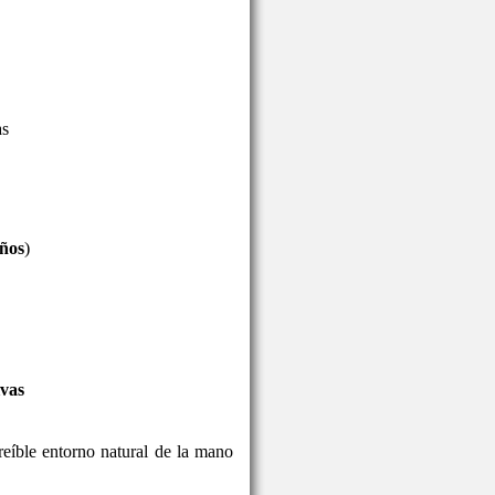
as
años
)
ivas
reíble entorno natural de la mano