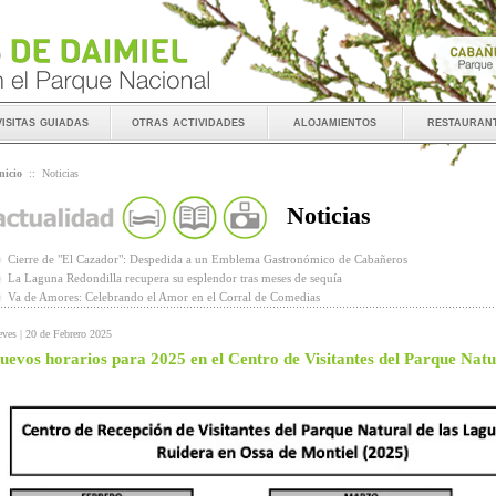
visitas guiadas
otras actividades
alojamientos
restauran
nicio
::
Noticias
Noticias
Cierre de "El Cazador": Despedida a un Emblema Gastronómico de Cabañeros
La Laguna Redondilla recupera su esplendor tras meses de sequía
Va de Amores: Celebrando el Amor en el Corral de Comedias
eves | 20 de Febrero 2025
uevos horarios para 2025 en el Centro de Visitantes del Parque Nat