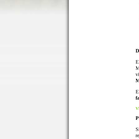
D
E
M
v
M
E
f
V
P
S
r