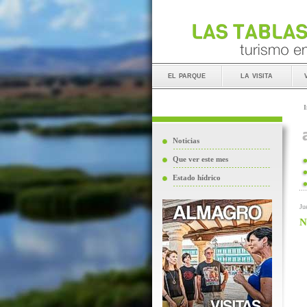
el parque
la visita
I
Noticias
Que ver este mes
Estado hídrico
Ju
N