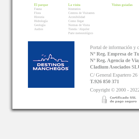
El parque
La visita
Visitas guiadas
Fauna
Itinerarios
Flora
Centros de Visitantes
Historia
Accesibilidad
Hidrología
Como llegar
Geología
Normas de Visita
Audios
Tienda / Alquiler
Parte meteorológico
Portal de información y 
Nº Reg. Empresa de T
Nº Reg. Agencia de V
Cladium Asociados SL
C/ General Espartero 2
T.926 850 371
Copyright © 2000 - 2022.