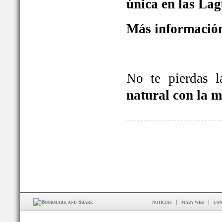
única en las La
Más información
No te pierdas 
natural con la 
noticias
|
mapa web
|
con