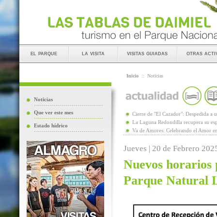
el parque
la visita
visitas guiadas
otras acti
Inicio
::
Noticias
Noticias
Que ver este mes
Cierre de "El Cazador": Despedida 
La Laguna Redondilla recupera su esp
Estado hídrico
Va de Amores: Celebrando el Amor en
Jueves | 20 de Febrero 202
Nuevos horarios p
Parque Natural 