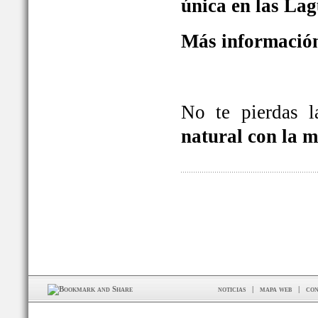
única en las La
Más información
No te pierdas 
natural con la 
noticias
|
mapa web
|
con