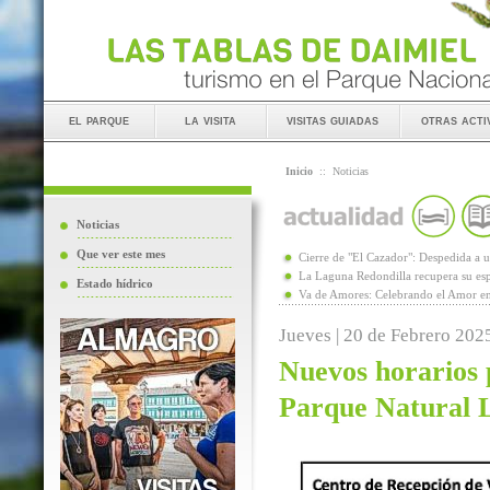
el parque
la visita
visitas guiadas
otras acti
Inicio
::
Noticias
Noticias
Que ver este mes
Cierre de "El Cazador": Despedida 
La Laguna Redondilla recupera su esp
Estado hídrico
Va de Amores: Celebrando el Amor en
Jueves | 20 de Febrero 202
Nuevos horarios p
Parque Natural 