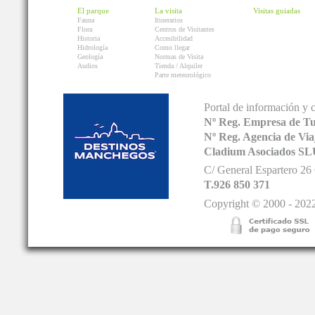
El parque
La visita
Visitas guiadas
Fauna
Itinerarios
Flora
Centros de Visitantes
Historia
Accesibilidad
Hidrología
Como llegar
Geología
Normas de Visita
Audios
Tienda / Alquiler
Parte meteorológico
Portal de información y 
Nº Reg. Empresa de T
Nº Reg. Agencia de V
Cladium Asociados SL
C/ General Espartero 2
T.926 850 371
Copyright © 2000 - 2022.