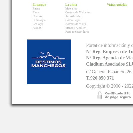
El parque
La visita
Visitas guiadas
Fauna
Itinerarios
Flora
Centros de Visitantes
Historia
Accesibilidad
Hidrología
Como llegar
Geología
Normas de Visita
Audios
Tienda / Alquiler
Parte meteorológico
Portal de información y 
Nº Reg. Empresa de T
Nº Reg. Agencia de V
Cladium Asociados SL
C/ General Espartero 2
T.926 850 371
Copyright © 2000 - 2022.