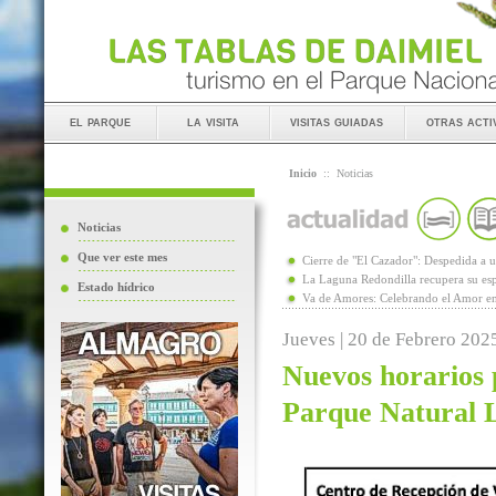
el parque
la visita
visitas guiadas
otras acti
Inicio
::
Noticias
Noticias
Que ver este mes
Cierre de "El Cazador": Despedida 
La Laguna Redondilla recupera su esp
Estado hídrico
Va de Amores: Celebrando el Amor en
Jueves | 20 de Febrero 202
Nuevos horarios p
Parque Natural 