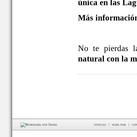
única en las La
Más información
No te pierdas 
natural con la 
noticias
|
mapa web
|
con