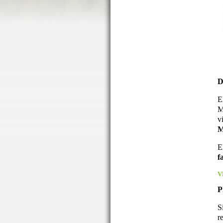
D
E
M
v
M
E
f
V
P
S
r