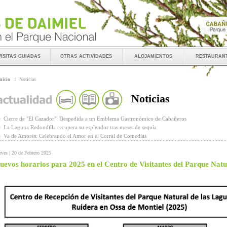
visitas guiadas
otras actividades
alojamientos
restauran
nicio
::
Noticias
Noticias
Cierre de "El Cazador": Despedida a un Emblema Gastronómico de Cabañeros
La Laguna Redondilla recupera su esplendor tras meses de sequía
Va de Amores: Celebrando el Amor en el Corral de Comedias
eves | 20 de Febrero 2025
uevos horarios para 2025 en el Centro de Visitantes del Parque Nat