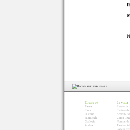
R
M
N
El parque
La visita
Fauna
Itinerarios
Flora
Centros de 
Historia
Accesibilid
Hidrología
Como llega
Geología
Normas de 
Audios
Tienda / Al
Parte mete