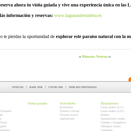
eserva ahora tu visita guiada y vive una experiencia única en las
ás información y reservas:
www.lagunasderuidera.es
o te pierdas la oportunidad de
explorar este paraíso natural con la 
::
Historico Noticias
::
noticias
|
mapa web
|
contactar
|
webs recomendadas
Visitas guiadas
Actividades
Alojamientos
Ecoturismo
Casas rurales (A.I.)
Visitantes
Turismo cultural
Casas rurales (A.H.)
ad
Turismo Activo
Hoteles
r
Agroturismo
Apartamentos rurales
Visita
Cabañas o bungalows
quiler
Albergues rurales
orológico
Campings