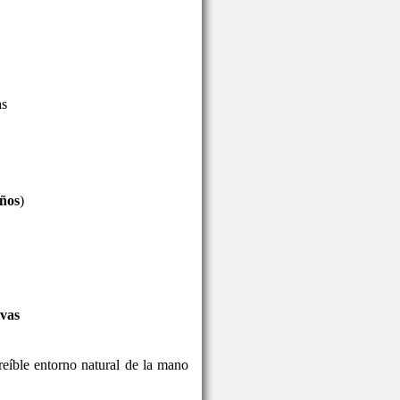
as
años
)
ivas
reíble entorno natural de la mano