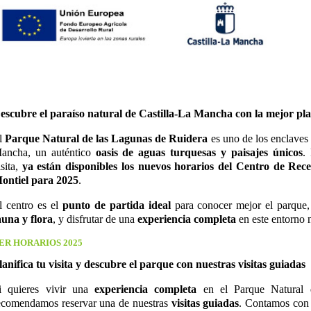
escubre el paraíso natural de Castilla-La Mancha con la mejor pla
l
Parque Natural de las Lagunas de Ruidera
es uno de los enclaves 
ancha, un auténtico
oasis de aguas turquesas y paisajes únicos
.
isita,
ya están disponibles los nuevos horarios del Centro de Rece
ontiel para 2025
.
l centro es el
punto de partida ideal
para conocer mejor el parque,
auna y flora
, y disfrutar de una
experiencia completa
en este entorno n
ER HORARIOS 2025
lanifica tu visita y descubre el parque con nuestras visitas guiadas
i quieres vivir una
experiencia completa
en el Parque Natural 
ecomendamos reservar una de nuestras
visitas guiadas
. Contamos con v