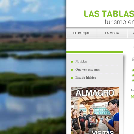
el parque
la visita
I
Noticias
Que ver este mes
Estado hídrico
Ju
N