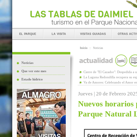
el parque
la visita
visitas guiadas
otras acti
Inicio
::
Noticias
Noticias
Que ver este mes
Cierre de "El Cazador": Despedida 
La Laguna Redondilla recupera su esp
Estado hídrico
Va de Amores: Celebrando el Amor en
Jueves | 20 de Febrero 202
Nuevos horarios p
Parque Natural 