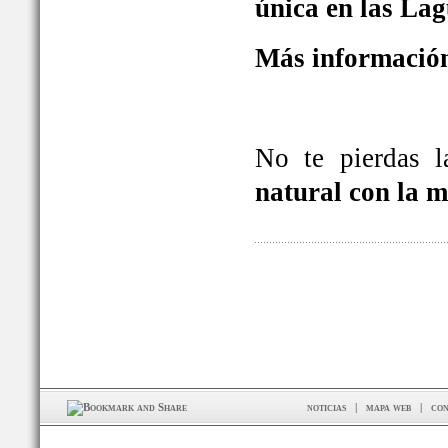
única en las La
Más información
No te pierdas 
natural con la 
noticias
|
mapa web
|
con