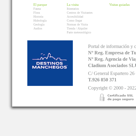
El parque
La visita
Visitas guiadas
Fauna
Itinerarios
Flora
Centros de Visitantes
Historia
Accesibilidad
Hidrología
Como llegar
Geología
Normas de Visita
Audios
Tienda / Alquiler
Parte meteorológico
Portal de información y 
Nº Reg. Empresa de T
Nº Reg. Agencia de V
Cladium Asociados SL
C/ General Espartero 2
T.926 850 371
Copyright © 2000 - 2022.