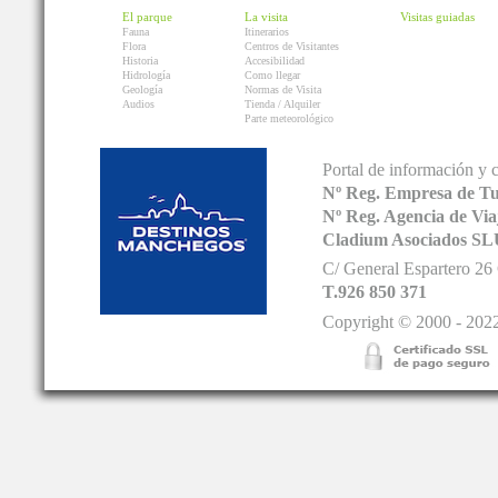
El parque
La visita
Visitas guiadas
Fauna
Itinerarios
Flora
Centros de Visitantes
Historia
Accesibilidad
Hidrología
Como llegar
Geología
Normas de Visita
Audios
Tienda / Alquiler
Parte meteorológico
Portal de información y 
Nº Reg. Empresa de T
Nº Reg. Agencia de V
Cladium Asociados SL
C/ General Espartero 2
T.926 850 371
Copyright © 2000 - 2022.