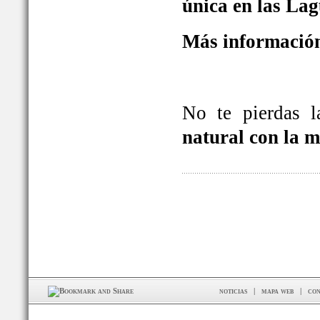
única en las La
Más información
No te pierdas 
natural con la 
noticias
|
mapa web
|
con