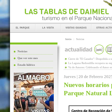
el parque
la visita
visitas guiadas
otras acti
Inicio
::
Noticias
Noticias
Que ver este mes
Cierre de "El Cazador": Despedida 
La Laguna Redondilla recupera su esp
Estado hídrico
Va de Amores: Celebrando el Amor en
Jueves | 20 de Febrero 202
Nuevos horarios p
Parque Natural 