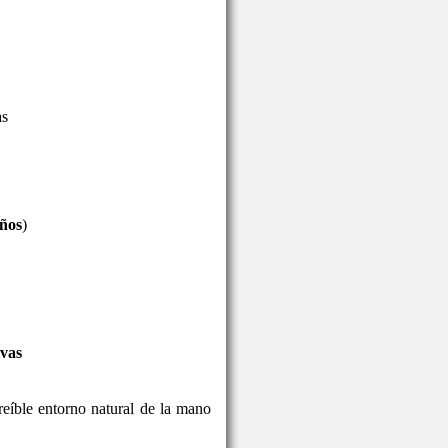
as
años
)
ivas
reíble entorno natural de la mano