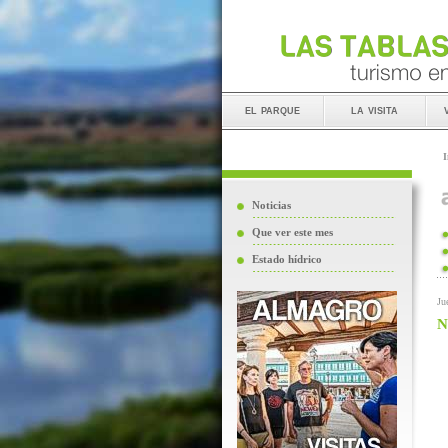
el parque
la visita
I
Noticias
Que ver este mes
Estado hídrico
Ju
N