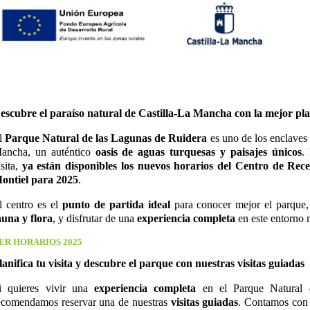
escubre el paraíso natural de Castilla-La Mancha con la mejor pla
l
Parque Natural de las Lagunas de Ruidera
es uno de los enclaves 
ancha, un auténtico
oasis de aguas turquesas y paisajes únicos
.
isita,
ya están disponibles los nuevos horarios del Centro de Rece
ontiel para 2025
.
l centro es el
punto de partida ideal
para conocer mejor el parque,
auna y flora
, y disfrutar de una
experiencia completa
en este entorno n
ER HORARIOS 2025
lanifica tu visita y descubre el parque con nuestras visitas guiadas
i quieres vivir una
experiencia completa
en el Parque Natural 
ecomendamos reservar una de nuestras
visitas guiadas
. Contamos con v