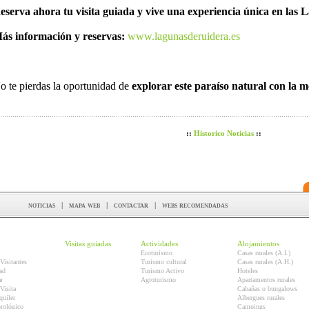
eserva ahora tu visita guiada y vive una experiencia única en las
ás información y reservas:
www.lagunasderuidera.es
o te pierdas la oportunidad de
explorar este paraíso natural con la 
::
Historico Noticias
::
noticias
|
mapa web
|
contactar
|
webs recomendadas
Visitas guiadas
Actividades
Alojamientos
Ecoturismo
Casas rurales (A.I.)
Visitantes
Turismo cultural
Casas rurales (A.H.)
ad
Turismo Activo
Hoteles
r
Agroturismo
Apartamentos rurales
Visita
Cabañas o bungalows
quiler
Albergues rurales
orológico
Campings