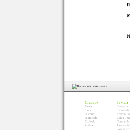
R
M
N
El parque
La visita
Fauna
Itinerarios
Flora
Centros de 
Historia
Accesibilid
Hidrología
Como llega
Geología
Normas de 
Audios
Tienda / Al
Parte mete