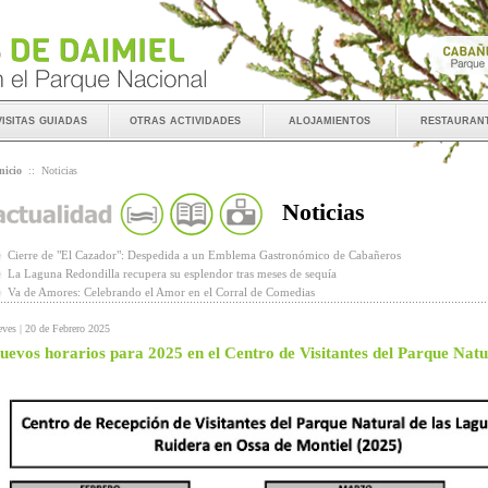
visitas guiadas
otras actividades
alojamientos
restauran
nicio
::
Noticias
Noticias
Cierre de "El Cazador": Despedida a un Emblema Gastronómico de Cabañeros
La Laguna Redondilla recupera su esplendor tras meses de sequía
Va de Amores: Celebrando el Amor en el Corral de Comedias
eves | 20 de Febrero 2025
uevos horarios para 2025 en el Centro de Visitantes del Parque Nat