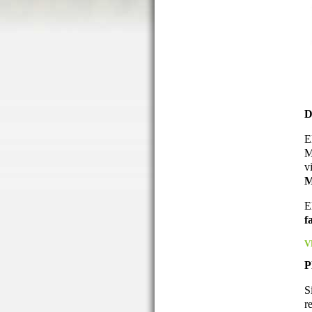
D
E
M
v
M
E
f
V
P
S
r