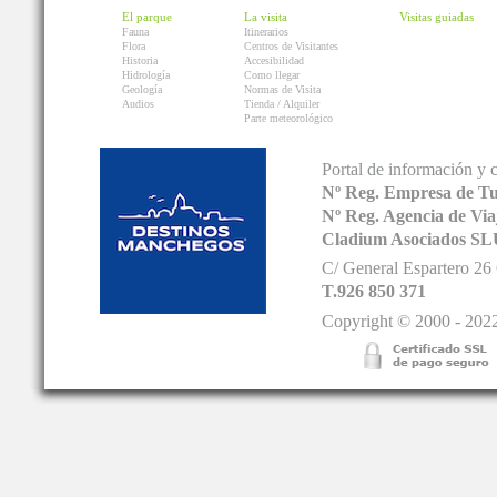
El parque
La visita
Visitas guiadas
Fauna
Itinerarios
Flora
Centros de Visitantes
Historia
Accesibilidad
Hidrología
Como llegar
Geología
Normas de Visita
Audios
Tienda / Alquiler
Parte meteorológico
Portal de información y 
Nº Reg. Empresa de T
Nº Reg. Agencia de V
Cladium Asociados SL
C/ General Espartero 2
T.926 850 371
Copyright © 2000 - 2022.