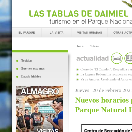
el parque
la visita
visitas guiadas
otras acti
Inicio
::
Noticias
Noticias
Que ver este mes
Cierre de "El Cazador": Despedida 
La Laguna Redondilla recupera su esp
Estado hídrico
Va de Amores: Celebrando el Amor en
Jueves | 20 de Febrero 202
Nuevos horarios p
Parque Natural 