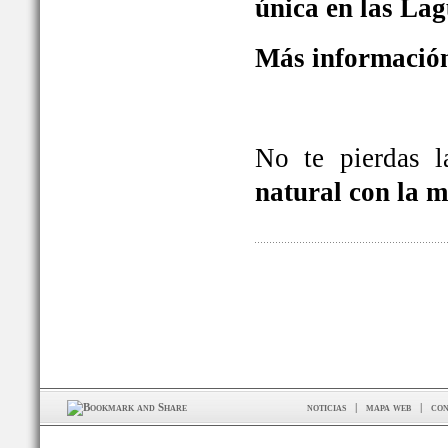
única en las La
Más información
No te pierdas 
natural con la 
noticias
|
mapa web
|
con