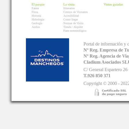
El parque
La visita
Visitas guiadas
Fauna
Itinerarios
Flora
Centros de Visitantes
Historia
Accesibilidad
Hidrología
Como llegar
Geología
Normas de Visita
Audios
Tienda / Alquiler
Parte meteorológico
Portal de información y 
Nº Reg. Empresa de T
Nº Reg. Agencia de V
Cladium Asociados SL
C/ General Espartero 2
T.926 850 371
Copyright © 2000 - 2022.