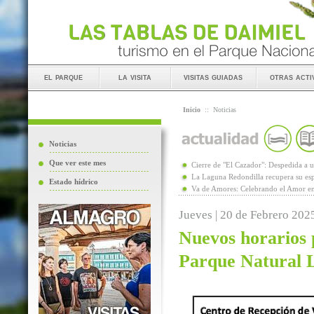
el parque
la visita
visitas guiadas
otras acti
Inicio
::
Noticias
Noticias
Que ver este mes
Cierre de "El Cazador": Despedida 
La Laguna Redondilla recupera su esp
Estado hídrico
Va de Amores: Celebrando el Amor en
Jueves | 20 de Febrero 202
Nuevos horarios p
Parque Natural 