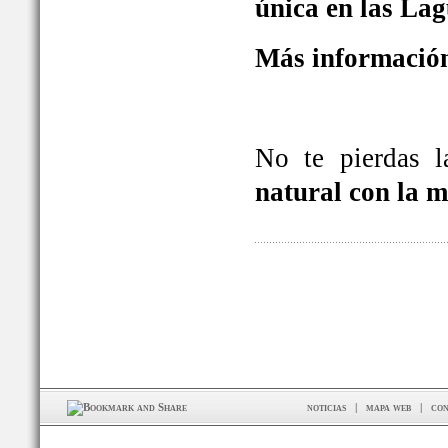
única en las La
Más información
No te pierdas 
natural con la 
noticias
|
mapa web
|
con