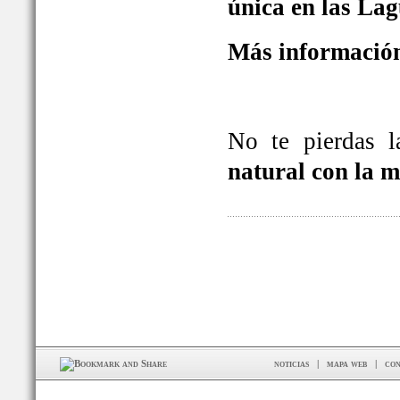
única en las La
Más información
No te pierdas 
natural con la 
noticias
|
mapa web
|
con