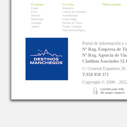
El parque
La visita
Visitas guiadas
Fauna
Itinerarios
Flora
Centros de Visitantes
Historia
Accesibilidad
Hidrología
Como llegar
Geología
Normas de Visita
Audios
Tienda / Alquiler
Parte meteorológico
Portal de información y 
Nº Reg. Empresa de T
Nº Reg. Agencia de V
Cladium Asociados SL
C/ General Espartero 2
T.926 850 371
Copyright © 2000 - 2022.