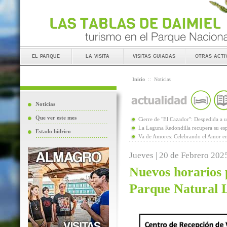
el parque
la visita
visitas guiadas
otras acti
Inicio
::
Noticias
Noticias
Que ver este mes
Cierre de "El Cazador": Despedida 
La Laguna Redondilla recupera su esp
Estado hídrico
Va de Amores: Celebrando el Amor en
Jueves | 20 de Febrero 202
Nuevos horarios p
Parque Natural 