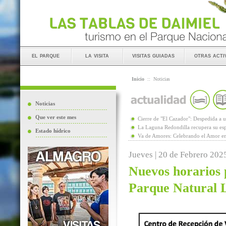
el parque
la visita
visitas guiadas
otras acti
Inicio
::
Noticias
Noticias
Que ver este mes
Cierre de "El Cazador": Despedida 
La Laguna Redondilla recupera su esp
Estado hídrico
Va de Amores: Celebrando el Amor en
Jueves | 20 de Febrero 202
Nuevos horarios p
Parque Natural 