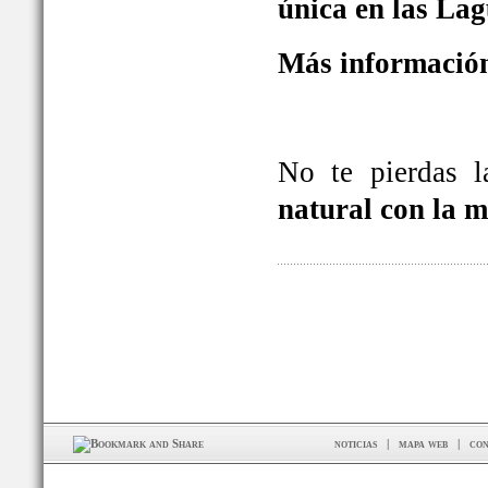
única en las La
Más información
No te pierdas 
natural con la 
noticias
|
mapa web
|
con