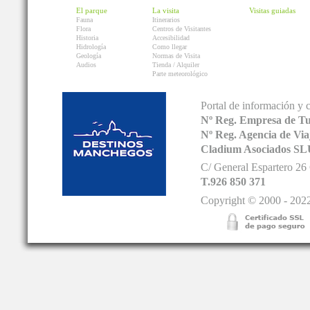
El parque
La visita
Visitas guiadas
Fauna
Itinerarios
Flora
Centros de Visitantes
Historia
Accesibilidad
Hidrología
Como llegar
Geología
Normas de Visita
Audios
Tienda / Alquiler
Parte meteorológico
Portal de información y 
Nº Reg. Empresa de T
Nº Reg. Agencia de V
Cladium Asociados SL
C/ General Espartero 2
T.926 850 371
Copyright © 2000 - 2022.